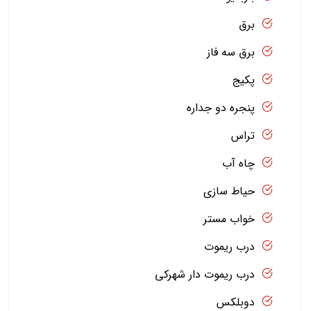
برق
برق سه فاز
پکیج
پنجره دو جداره
تراس
چاه آب
حیاط سازی
خواب مستر
درب ریموت
درب ریموت دار شهرکی
دوبلکس