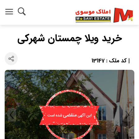
خرید ویلا چمستان شهرکی
| کد ملک : 13147