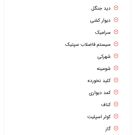
دید جنگل
دیوار کشی
سرامیک
سیستم فاضلاب سپتیک
شهرکی
شومینه
کلید نخورده
کمد دیواری
کناف
کولر اسپلیت
گاز