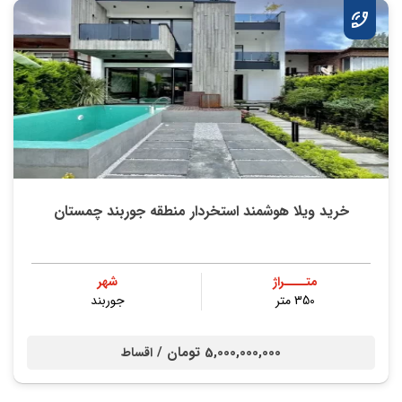
خرید ویلا هوشمند استخردار منطقه جوربند چمستان
متــــراژ
شهر
350 متر
جوربند
5,000,000,000 تومان /
اقساط