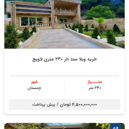
خرید ویلا سند دار ۲۳۰ متری لاویج
متــــراژ
شهر
۲۳۰ متر
چمستان
4,500,000,000 تومان /
پیش پرداخت