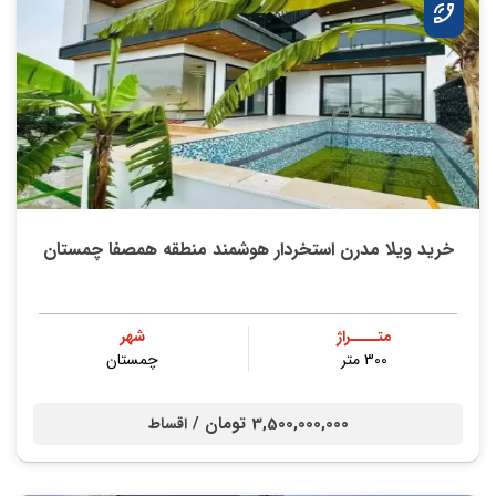
خرید ویلا مدرن استخردار هوشمند منطقه همصفا چمستان
متــــراژ
شهر
300 متر
چمستان
3,500,000,000 تومان /
اقساط