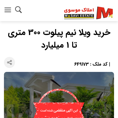
خرید ویلا نیم‌ پیلوت 300 متری
تا 1 میلیارد
| کد ملک : 649173