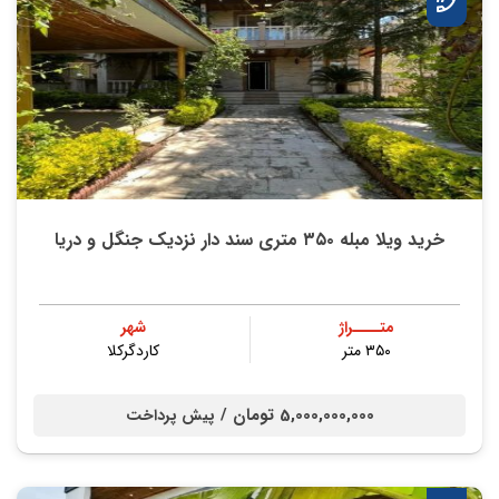
خرید ویلا مبله ۳۵۰ متری سند دار نزدیک جنگل و دریا
متــــراژ
شهر
۳۵۰ متر
کاردگرکلا
5,000,000,000 تومان /
پیش پرداخت