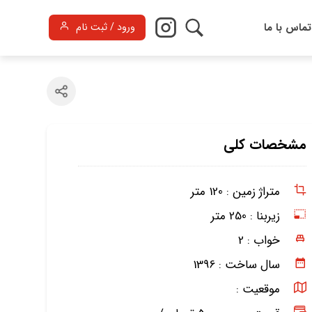
تماس با ما
ورود / ثبت نام
مشخصات کلی
متراژ زمین :
120 متر
زیربنا :
250 متر
خواب :
2
سال ساخت :
1396
موقعیت :