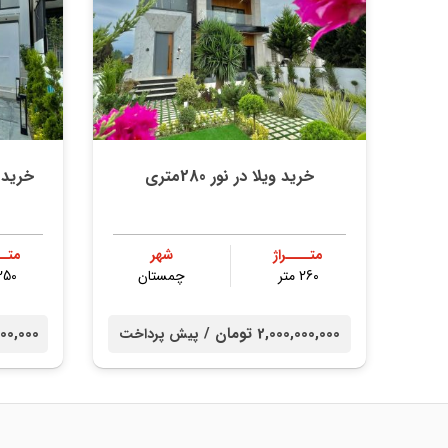
خرید ویلا در نور 280متری
خرید 
متــــراژ
شهر
متــ
260 متر
چمستان
250 مت
2,000,000,000 تومان /
00,000,000
پیش پرداخت