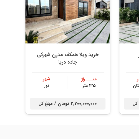
خرید ویلا همکف مدرن شهرکی
جاده دریا
متــــراژ
شهر
ان
135 متر
نور
2,200,000,000 تومان /
 کل
مبلغ کل