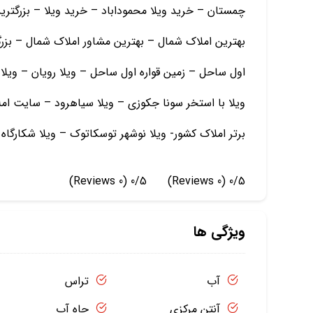
چمستان – خرید ویلا محموداباد – خرید ویلا – بزرگتر
بهترین املاک شمال – بهترین مشاور املاک شمال – بزرگ
اول ساحل – زمین قواره اول ساحل – ویلا رویان – ویلا 
ویلا با استخر سونا جکوزی – ویلا سیاهرود – سایت ا
برتر املاک کشور- ویلا نوشهر توسکاتوک – ویلا شکارگاه
(0 Reviews)
0/5
(0 Reviews)
0/5
ویژگی ها
آب
تراس
آنتن مرکزی
چاه آب