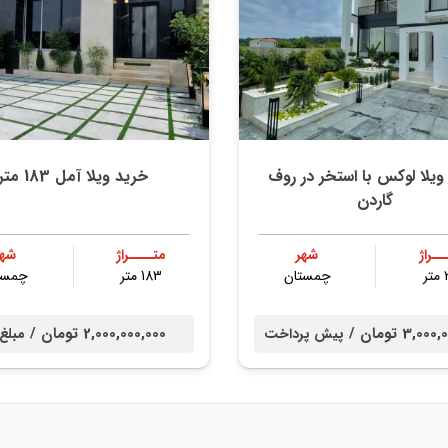
ویلا لوکس با استخر در روف
خرید ویلا آمل 183 متر
گاردن
ــراژ
شهر
متــــراژ
شهر
ر
چمستان
183 متر
چمست
3,0 تومان /
2,000,000,000 تومان /
پیش پرداخت
مبلغ