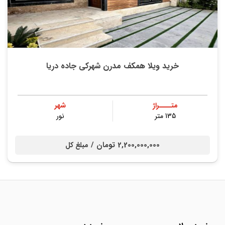
خرید ویلا همکف مدرن شهرکی جاده دریا
متــــراژ
شهر
135 متر
نور
2,200,000,000 تومان /
مبلغ کل