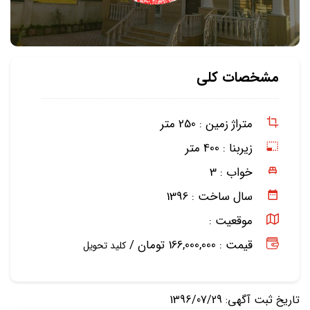
مشخصات کلی
متراژ زمین :
250 متر
زیربنا :
400 متر
خواب :
3
سال ساخت :
1396
موقعیت :
قیمت : 166,000,000 تومان /
کلید تحویل
تاریخ ثبت آگهی: 1396/07/29