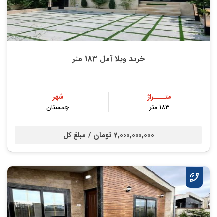
خرید ویلا آمل 183 متر
متــــراژ
شهر
183 متر
چمستان
2,000,000,000 تومان /
مبلغ کل