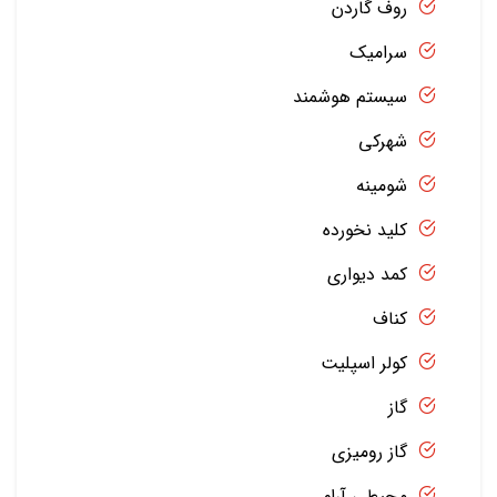
روف گاردن
سرامیک
سیستم هوشمند
شهرکی
شومینه
کلید نخورده
کمد دیواری
کناف
کولر اسپلیت
گاز
گاز رومیزی
محیطی آرام