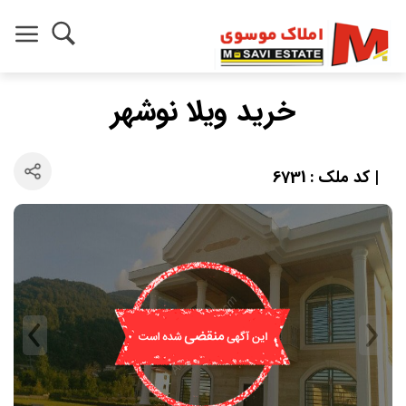
خرید ویلا نوشهر
| کد ملک : 6731