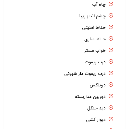
چاه آب
چشم انداز زیبا
حفاظ امنیتی
حیاط سازی
خواب مستر
درب ریموت
درب ریموت دار شهرکی
دوبلکس
دوربین مداربسته
دید جنگل
دیوار کشی