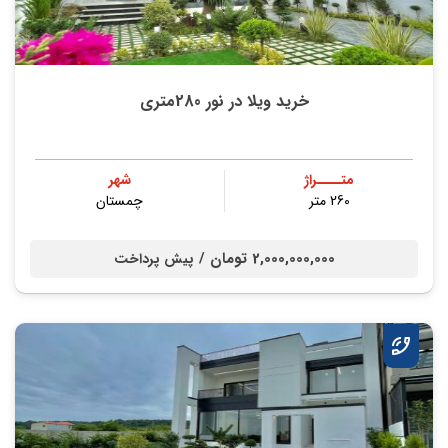
خرید ویلا در نور 280متری
متــــراژ
شهر
260 متر
چمستان
2,000,000,000 تومان /
پیش پرداخت