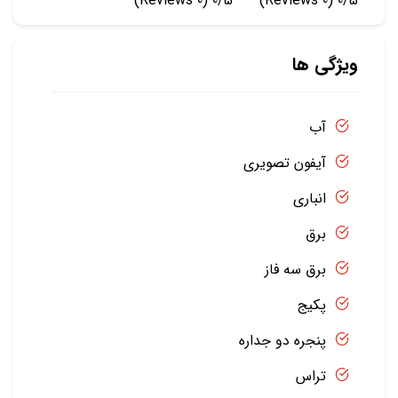
(0 Reviews)
0/5
(0 Reviews)
0/5
ویژگی ها
آب
آیفون تصویری
انباری
برق
برق سه فاز
پکیج
پنجره دو جداره
تراس