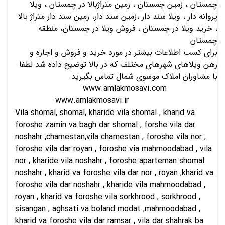
چمستان ، زمین چمستان ، زمین متراژبالا در چمستان ، ویلا
پروانه دار ، ویلا سند دار ،زمین سند دار، زمین سند دار متراژ بالا
، خرید ویلا در چمستان ، فروش ویلا در چمستان، منطقه
چمستان
برای کسب اطلاعات بیشتر در مورد خرید و فروش و اجاره و
رهن ویلاهای شهرهای مختلف که در بالا توضیح داده شد لطفا
با مشاوران املاک موسوی شمال تماس بگیرید.
www.amlakmosavi.com
www.amlakmosavi.ir
Vila shomal, shomal, kharide vila shomal , kharid va
foroshe zamin va bagh dar shomal , forshe vila dar
noshahr ,chamestan,vila chamestan , foroshe vila nor ,
foroshe vila dar royan , foroshe via mahmoodabad , vila
nor , kharide vila noshahr , foroshe aparteman shomal
noshahr , kharid va foroshe vila dar nor , royan ,kharid va
foroshe vila dar noshahr , kharide vila mahmoodabad ,
royan , kharid va foroshe vila sorkhrood , sorkhrood ,
sisangan , aghsati va boland modat ,mahmoodabad ,
kharid va foroshe vila dar ramsar , vila dar shahrak ba