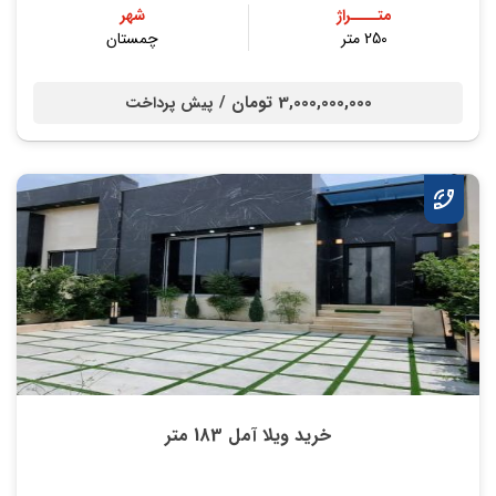
متــــراژ
شهر
250 متر
چمستان
3,000,000,000 تومان /
پیش پرداخت
خرید ویلا آمل 183 متر