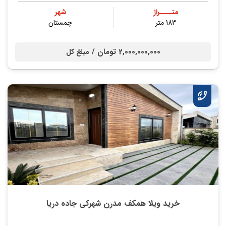
متــــراژ
شهر
183 متر
چمستان
2,000,000,000 تومان /
مبلغ کل
خرید ویلا همکف مدرن شهرکی جاده دریا