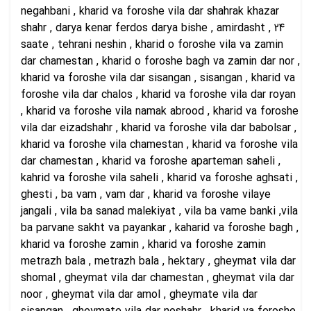
negahbani , kharid va foroshe vila dar shahrak khazar
shahr , darya kenar ferdos darya bishe , amirdasht , 24
saate , tehrani neshin , kharid o foroshe vila va zamin
dar chamestan , kharid o foroshe bagh va zamin dar nor ,
kharid va foroshe vila dar sisangan , sisangan , kharid va
foroshe vila dar chalos , kharid va foroshe vila dar royan
, kharid va foroshe vila namak abrood , kharid va foroshe
vila dar eizadshahr , kharid va foroshe vila dar babolsar ,
kharid va foroshe vila chamestan , kharid va foroshe vila
dar chamestan , kharid va foroshe aparteman saheli ,
kahrid va foroshe vila saheli , kharid va foroshe aghsati ,
ghesti , ba vam , vam dar , kharid va foroshe vilaye
jangali , vila ba sanad malekiyat , vila ba vame banki ,vila
ba parvane sakht va payankar , kaharid va foroshe bagh ,
kharid va foroshe zamin , kharid va foroshe zamin
metrazh bala , metrazh bala , hektary , gheymat vila dar
shomal , gheymat vila dar chamestan , gheymat vila dar
noor , gheymat vila dar amol , gheymate vila dar