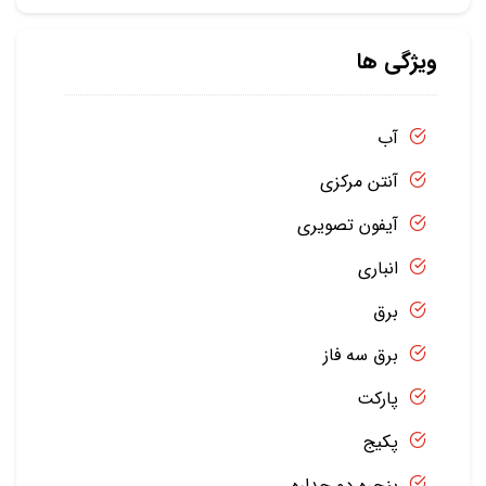
ویژگی ها
آب
آنتن مرکزی
آیفون تصویری
انباری
برق
برق سه فاز
پارکت
پکیج
پنجره دو جداره