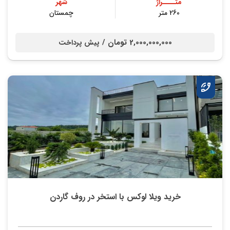
متــــراژ
شهر
260 متر
چمستان
2,000,000,000 تومان /
پیش پرداخت
خرید ویلا لوکس با استخر در روف گاردن