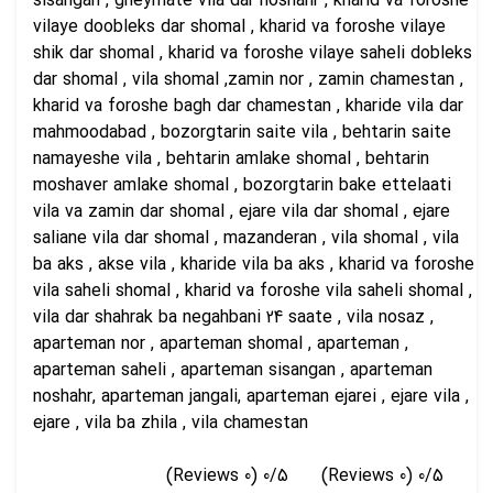
sisangan , gheymate vila dar noshahr , kharid va foroshe
vilaye doobleks dar shomal , kharid va foroshe vilaye
shik dar shomal , kharid va foroshe vilaye saheli dobleks
dar shomal , vila shomal ,zamin nor , zamin chamestan ,
kharid va foroshe bagh dar chamestan , kharide vila dar
mahmoodabad , bozorgtarin saite vila , behtarin saite
namayeshe vila , behtarin amlake shomal , behtarin
moshaver amlake shomal , bozorgtarin bake ettelaati
vila va zamin dar shomal , ejare vila dar shomal , ejare
saliane vila dar shomal , mazanderan , vila shomal , vila
ba aks , akse vila , kharide vila ba aks , kharid va foroshe
vila saheli shomal , kharid va foroshe vila saheli shomal ,
vila dar shahrak ba negahbani 24 saate , vila nosaz ,
aparteman nor , aparteman shomal , aparteman ,
aparteman saheli , aparteman sisangan , aparteman
noshahr, aparteman jangali, aparteman ejarei , ejare vila ,
ejare , vila ba zhila , vila chamestan
(0 Reviews)
0/5
(0 Reviews)
0/5