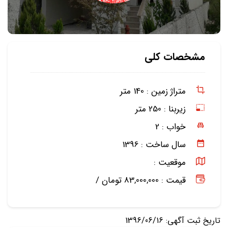
مشخصات کلی
متراژ زمین :
140 متر
زیربنا :
250 متر
خواب :
2
سال ساخت :
1396
موقعیت :
قیمت : 83,000,000 تومان /
تاریخ ثبت آگهی: 1396/06/16