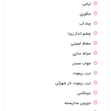
تراس
جکوزی
چاه آب
چشم انداز زیبا
حفاظ امنیتی
حیاط سازی
خواب مستر
درب ریموت
درب ریموت دار شهرکی
دوبلکس
دوربین مداربسته