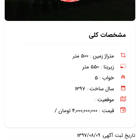
مشخصات کلی
متراژ زمین :
500 متر
زیربنا :
550 متر
خواب :
5
سال ساخت :
1397
موقعیت :
قیمت : 4,000,000,000 تومان /
تاریخ ثبت آگهی: 1397/08/09