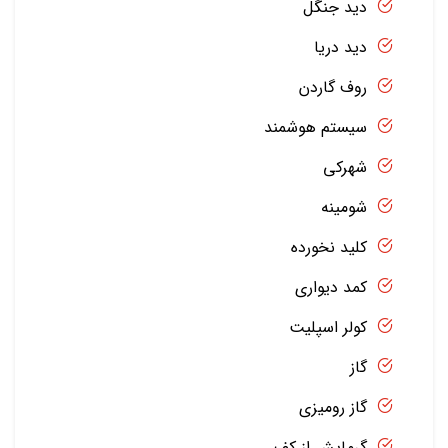
دید جنگل
دید دریا
روف گاردن
سیستم هوشمند
شهرکی
شومینه
کلید نخورده
کمد دیواری
کولر اسپلیت
گاز
گاز رومیزی
گرمایش از کف