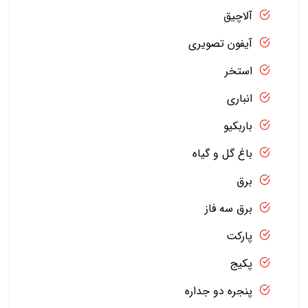
آلاچیق
آیفون تصویری
استخر
انباری
باربکیو
باغ گل و گیاه
برق
برق سه فاز
پارکت
پکیج
پنجره دو جداره