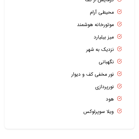
محیطی آرام
موتورخانه هوشمند
میز بیلیارد
نزدیک به شهر
نگهبانی
نور مخفی کف و دیوار
نورپردازی
هود
ویلا سوپرلوکس