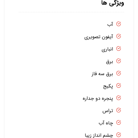
ویژگی ها
آب
آیفون تصویری
انباری
برق
برق سه فاز
پکیج
پنجره دو جداره
تراس
چاه آب
چشم انداز زیبا