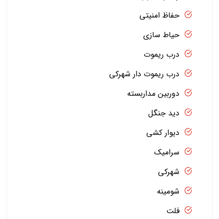
حفاظ امنیتی
حیاط سازی
درب ریموت
درب ریموت دار شهرکی
دوربین مداربسته
دید جنگل
دیوار کشی
سرامیک
شهرکی
شومینه
فلت