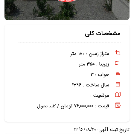
مشخصات کلی
متراژ زمین :
180 متر
زیربنا :
350 متر
خواب :
3
سال ساخت :
1396
موقعیت :
قیمت : 76,000,000 تومان /
کلید تحویل
تاریخ ثبت آگهی: 1396/08/20