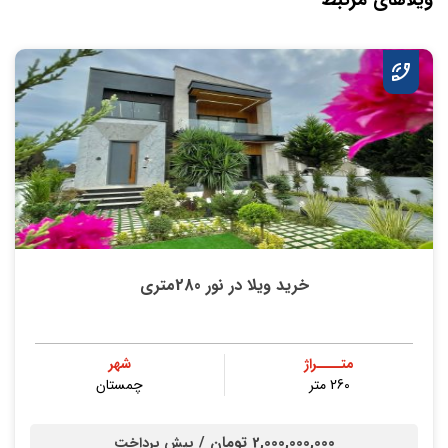
ویلاهای مرتبط
خرید ویلا در نور 280متری
متــــراژ
شهر
260 متر
چمستان
2,000,000,000 تومان /
پیش پرداخت