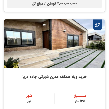
2,000,000,000 تومان /
مبلغ کل
خرید ویلا همکف مدرن شهرکی جاده دریا
متــــراژ
شهر
135 متر
نور