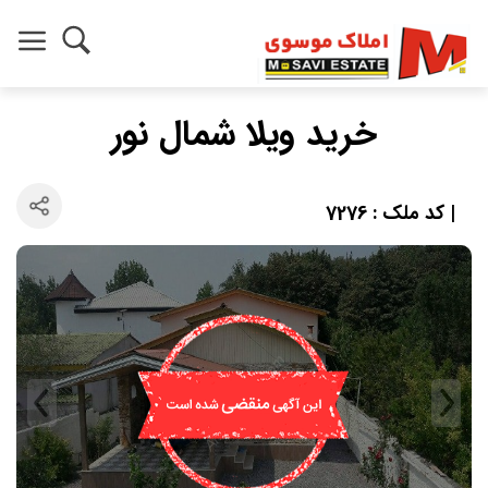
خرید ویلا شمال نور
| کد ملک : 7276