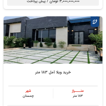
3,000,000,000 تومان /
پیش پرداخت
خرید ویلا آمل 183 متر
متــــراژ
شهر
183 متر
چمستان