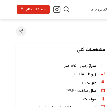
تماس با ما
ورود / ثبت نام
مشخصات کلی
متراژ زمین :
135 متر
زیربنا :
250 متر
خواب :
2
سال ساخت :
1396
موقعیت :