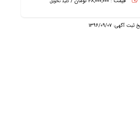
قیمت : 48,000,000 تومان /
کلید تحویل
ثبت آگهی: 1396/09/07