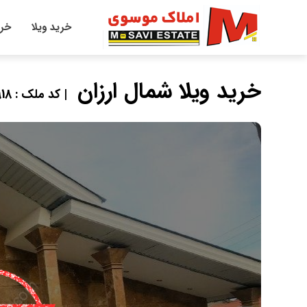
خرید ویلا
خری
خرید ویلا شمال ارزان
| کد ملک : 7918