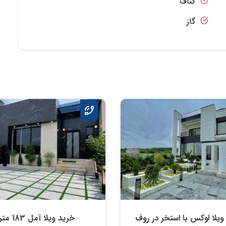
کناف
گاز
ویلا لوکس با استخر در روف
خرید ویلا آمل 183 متر