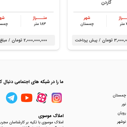
گاردن
ــراژ
شهر
متــــراژ
شهر
ر
چمستان
183 متر
چمست
3,0 تومان /
2,000,000,000 تومان /
پیش پرداخت
مبلغ
ما را در شبکه های اجتماعی دنبال کن
 چمستان
نور
رویان
املاک موسوی
نوشهر
املاک موسوی با تکیه بر کارشناسان مجر