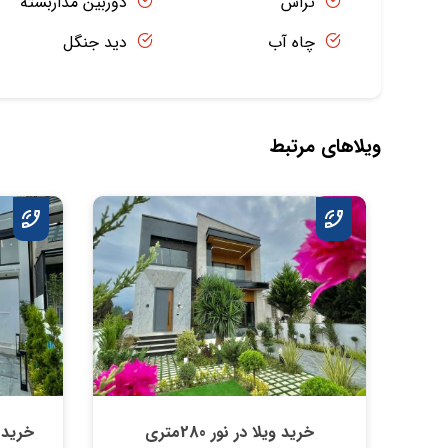
تراس
دوربین مداربسته
چاه آب
دید جنگل
ویلاهای مرتبط
خرید ویلا در نور 280متری
خرید 