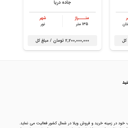
جاده دریا
متــــراژ
شهر
ان
135 متر
نور
2,200,000,000 تومان /
 کل
مبلغ کل
ید
ب خود در زمینه خرید و فروش ویلا در شمال کشور فعالیت می نماید.