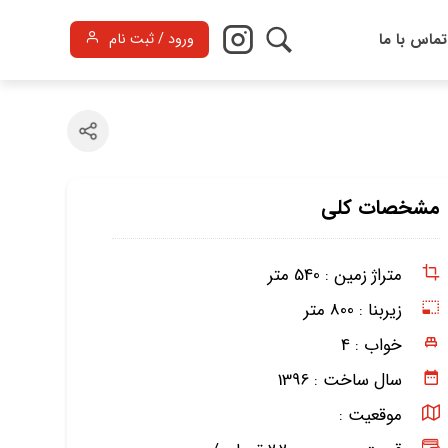
تماس با ما
ورود / ثبت نام
مشخصات کلی
متراژ زمین :
540 متر
زیربنا :
800 متر
خواب :
4
سال ساخت :
1396
موقعیت :