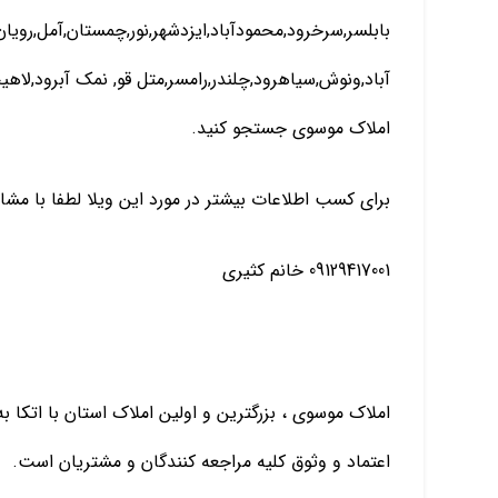
بابلسر,سرخرود,محمودآباد,ایزدشهر,نور,چمستان,آمل,روی
آباد,ونوش,سیاهرود,چلندر,رامسر,متل قو, نمک آبرود,لاه
املاک موسوی جستجو کنید.
برای کسب اطلاعات بیشتر در مورد این ویلا لطفا با مشا
09129417001 خانم کثیری
املاک موسوی ، بزرگترین و اولین املاک استان با اتکا
اعتماد و وثوق کلیه مراجعه کنندگان و مشتریان است.