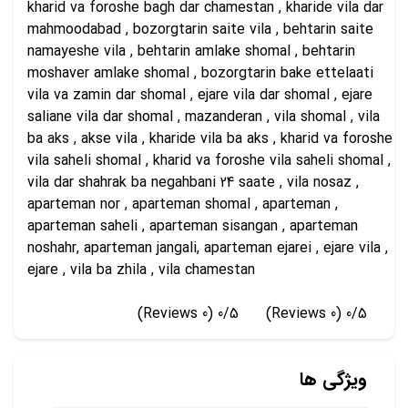
kharid va foroshe bagh dar chamestan , kharide vila dar
mahmoodabad , bozorgtarin saite vila , behtarin saite
namayeshe vila , behtarin amlake shomal , behtarin
moshaver amlake shomal , bozorgtarin bake ettelaati
vila va zamin dar shomal , ejare vila dar shomal , ejare
saliane vila dar shomal , mazanderan , vila shomal , vila
ba aks , akse vila , kharide vila ba aks , kharid va foroshe
vila saheli shomal , kharid va foroshe vila saheli shomal ,
vila dar shahrak ba negahbani 24 saate , vila nosaz ,
aparteman nor , aparteman shomal , aparteman ,
aparteman saheli , aparteman sisangan , aparteman
noshahr, aparteman jangali, aparteman ejarei , ejare vila ,
ejare , vila ba zhila , vila chamestan
(0 Reviews)
0/5
(0 Reviews)
0/5
ویژگی ها