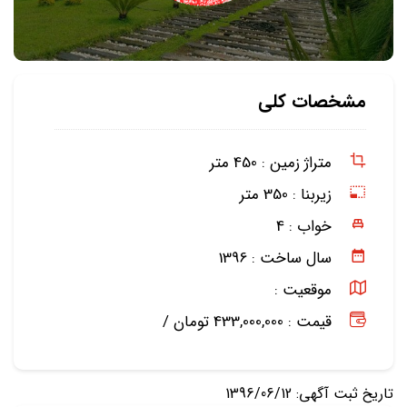
مشخصات کلی
متراژ زمین :
450 متر
زیربنا :
350 متر
خواب :
4
سال ساخت :
1396
موقعیت :
قیمت : 433,000,000 تومان /
تاریخ ثبت آگهی: 1396/06/12