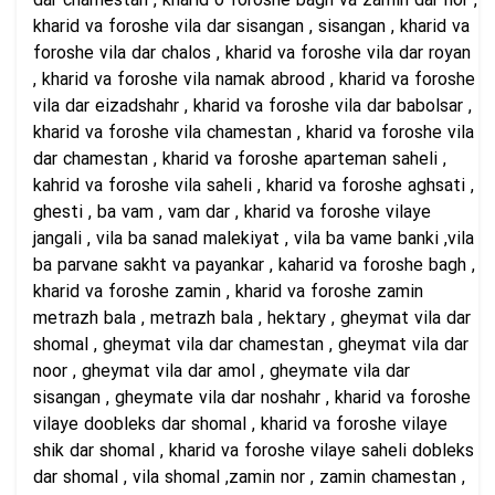
dar chamestan , kharid o foroshe bagh va zamin dar nor ,
kharid va foroshe vila dar sisangan , sisangan , kharid va
foroshe vila dar chalos , kharid va foroshe vila dar royan
, kharid va foroshe vila namak abrood , kharid va foroshe
vila dar eizadshahr , kharid va foroshe vila dar babolsar ,
kharid va foroshe vila chamestan , kharid va foroshe vila
dar chamestan , kharid va foroshe aparteman saheli ,
kahrid va foroshe vila saheli , kharid va foroshe aghsati ,
ghesti , ba vam , vam dar , kharid va foroshe vilaye
jangali , vila ba sanad malekiyat , vila ba vame banki ,vila
ba parvane sakht va payankar , kaharid va foroshe bagh ,
kharid va foroshe zamin , kharid va foroshe zamin
metrazh bala , metrazh bala , hektary , gheymat vila dar
shomal , gheymat vila dar chamestan , gheymat vila dar
noor , gheymat vila dar amol , gheymate vila dar
sisangan , gheymate vila dar noshahr , kharid va foroshe
vilaye doobleks dar shomal , kharid va foroshe vilaye
shik dar shomal , kharid va foroshe vilaye saheli dobleks
dar shomal , vila shomal ,zamin nor , zamin chamestan ,