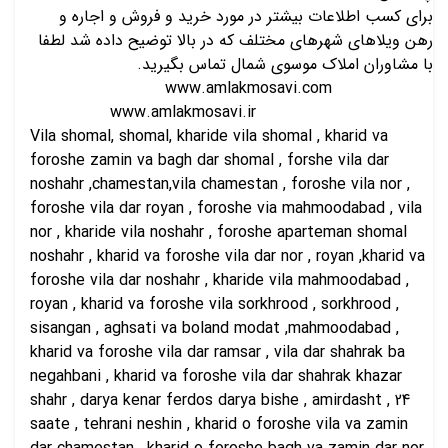
برای کسب اطلاعات بیشتر در مورد خرید و فروش و اجاره و
رهن ویلاهای شهرهای مختلف که در بالا توضیح داده شد لطفا
با مشاوران املاک موسوی شمال تماس بگیرید.
www.amlakmosavi.com
www.amlakmosavi.ir
Vila shomal, shomal, kharide vila shomal , kharid va
foroshe zamin va bagh dar shomal , forshe vila dar
noshahr ,chamestan,vila chamestan , foroshe vila nor ,
foroshe vila dar royan , foroshe via mahmoodabad , vila
nor , kharide vila noshahr , foroshe aparteman shomal
noshahr , kharid va foroshe vila dar nor , royan ,kharid va
foroshe vila dar noshahr , kharide vila mahmoodabad ,
royan , kharid va foroshe vila sorkhrood , sorkhrood ,
sisangan , aghsati va boland modat ,mahmoodabad ,
kharid va foroshe vila dar ramsar , vila dar shahrak ba
negahbani , kharid va foroshe vila dar shahrak khazar
shahr , darya kenar ferdos darya bishe , amirdasht , 24
saate , tehrani neshin , kharid o foroshe vila va zamin