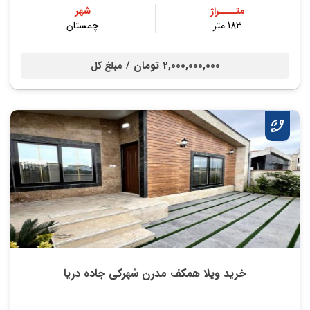
متــــراژ
شهر
183 متر
چمستان
2,000,000,000 تومان /
مبلغ کل
خرید ویلا همکف مدرن شهرکی جاده دریا