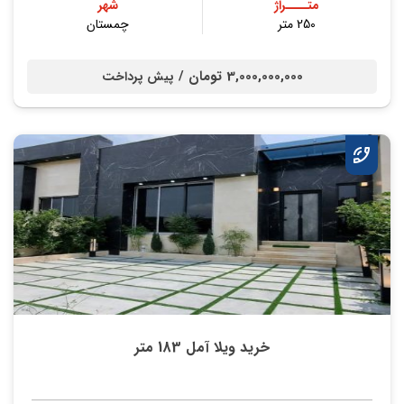
متــــراژ
شهر
250 متر
چمستان
3,000,000,000 تومان /
پیش پرداخت
خرید ویلا آمل 183 متر