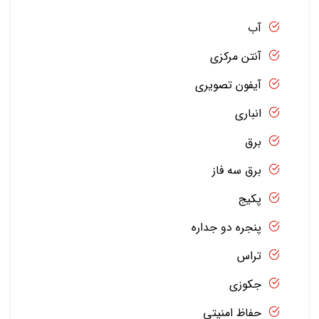
آب
آنتن مرکزی
آیفون تصویری
انباری
برق
برق سه فاز
پکیج
پنجره دو جداره
تراس
جکوزی
حفاظ امنیتی