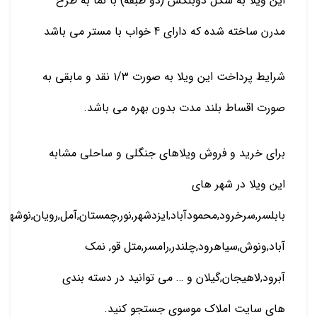
این ویلا به شکل دوبلکس (دو طبقه) با نما به طرح
مدرن ساخته شده که دارای 4 خواب با مستر می باشد
شرایط پرداخت این ویلا به صورت ۱/۳ نقد و مابقی به
صورت اقساط بلند مدت بدون بهره می باشد.
برای خرید و فروش ویلاهای جنگلی و ساحلی مشابه
این ویلا در شهر های
بابلسر,سرخرود,محمودآباد,ایزدشهر,نور,چمستان,آمل,رویان,نوشهر
آباد,ونوش,سیاهرود,چلندر,رامسر,متل قو, نمک
آبرود,لاهیجان,گیلان و … می توانید در دسته بندی
های سایت املاک موسوی جستجو کنید.