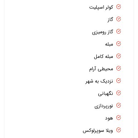
کولر اسپلیت
گاز
گاز رومیزی
مبله
مبله کامل
محیطی آرام
نزدیک به شهر
نگهبانی
نورپردازی
هود
ویلا سوپرلوکس