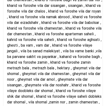
dar chamestan , kharid o foroshe bagh va zamin dar nor ,
kharid va foroshe vila dar sisangan , sisangan , kharid va
foroshe vila dar chalos , kharid va foroshe vila dar royan
, kharid va foroshe vila namak abrood , kharid va foroshe
vila dar eizadshahr , kharid va foroshe vila dar babolsar ,
kharid va foroshe vila chamestan , kharid va foroshe vila
dar chamestan , kharid va foroshe aparteman saheli ,
kahrid va foroshe vila saheli , kharid va foroshe aghsati ,
ghesti , ba vam , vam dar , kharid va foroshe vilaye
jangali , vila ba sanad malekiyat , vila ba vame banki ,vila
ba parvane sakht va payankar , kaharid va foroshe bagh ,
kharid va foroshe zamin , kharid va foroshe zamin
metrazh bala , metrazh bala , hektary , gheymat vila dar
shomal , gheymat vila dar chamestan , gheymat vila dar
noor , gheymat vila dar amol , gheymate vila dar
sisangan , gheymate vila dar noshahr , kharid va foroshe
vilaye doobleks dar shomal , kharid va foroshe vilaye
shik dar shomal , kharid va foroshe vilaye saheli dobleks
dar shomal , vila shomal ,zamin nor , zamin chamestan ,