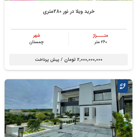
خرید ویلا در نور 280متری
متــــراژ
شهر
260 متر
چمستان
2,000,000,000 تومان /
پیش پرداخت