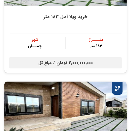
خرید ویلا آمل 183 متر
متــــراژ
شهر
183 متر
چمستان
2,000,000,000 تومان /
مبلغ کل