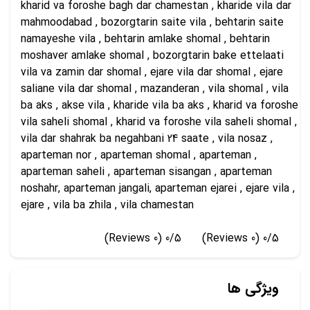
kharid va foroshe bagh dar chamestan , kharide vila dar
mahmoodabad , bozorgtarin saite vila , behtarin saite
namayeshe vila , behtarin amlake shomal , behtarin
moshaver amlake shomal , bozorgtarin bake ettelaati
vila va zamin dar shomal , ejare vila dar shomal , ejare
saliane vila dar shomal , mazanderan , vila shomal , vila
ba aks , akse vila , kharide vila ba aks , kharid va foroshe
vila saheli shomal , kharid va foroshe vila saheli shomal ,
vila dar shahrak ba negahbani 24 saate , vila nosaz ,
aparteman nor , aparteman shomal , aparteman ,
aparteman saheli , aparteman sisangan , aparteman
noshahr, aparteman jangali, aparteman ejarei , ejare vila ,
ejare , vila ba zhila , vila chamestan
(0 Reviews)
0/5
(0 Reviews)
0/5
ویژگی ها