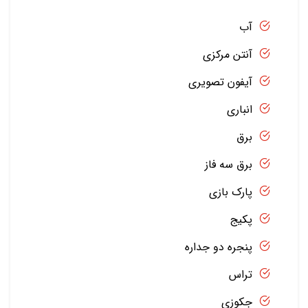
آب
آنتن مرکزی
آیفون تصویری
انباری
برق
برق سه فاز
پارک بازی
پکیج
پنجره دو جداره
تراس
جکوزی