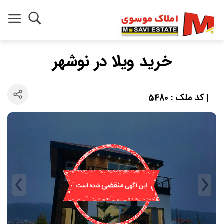
خرید ویلا در نوشهر
| کد ملک : 5480