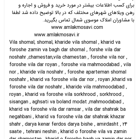
برای کسب اطلاعات بیشتر در مورد خرید و فروش و اجاره و
رهن ویلاهای شهرهای مختلف که در بالا توضیح داده شد لطفا
با مشاوران املاک موسوی شمال تماس بگیرید.
www.amlakmosavi.com
www.amlakmosavi.ir
Vila shomal, shomal, kharide vila shomal , kharid va
foroshe zamin va bagh dar shomal , forshe vila dar
noshahr ,chamestan,vila chamestan , foroshe vila nor ,
foroshe vila dar royan , foroshe via mahmoodabad , vila
nor , kharide vila noshahr , foroshe aparteman shomal
noshahr , kharid va foroshe vila dar nor , royan ,kharid va
foroshe vila dar noshahr , kharide vila mahmoodabad ,
royan , kharid va foroshe vila sorkhrood , sorkhrood ,
sisangan , aghsati va boland modat ,mahmoodabad ,
kharid va foroshe vila dar ramsar , vila dar shahrak ba
negahbani , kharid va foroshe vila dar shahrak khazar
shahr , darya kenar ferdos darya bishe , amirdasht , 24
saate , tehrani neshin , kharid o foroshe vila va zamin