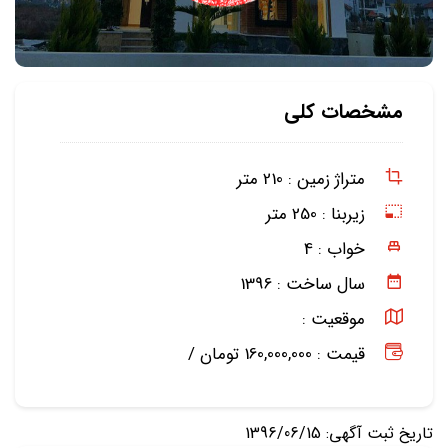
مشخصات کلی
متراژ زمین :
210 متر
زیربنا :
250 متر
خواب :
4
سال ساخت :
1396
موقعیت :
قیمت : 160,000,000 تومان /
تاریخ ثبت آگهی: 1396/06/15