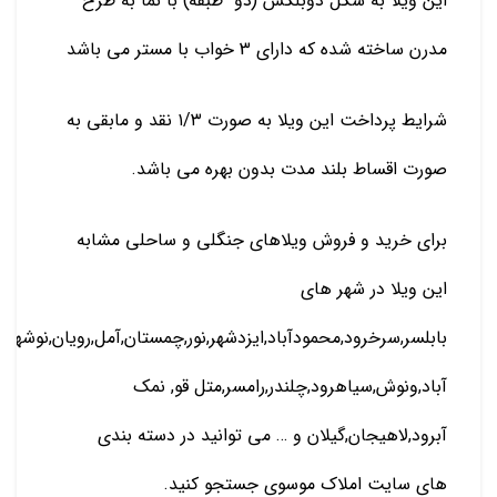
این ویلا به شکل دوبلکس (دو طبقه) با نما به طرح
مدرن ساخته شده که دارای 3 خواب با مستر می باشد
شرایط پرداخت این ویلا به صورت ۱/۳ نقد و مابقی به
صورت اقساط بلند مدت بدون بهره می باشد.
برای خرید و فروش ویلاهای جنگلی و ساحلی مشابه
این ویلا در شهر های
بابلسر,سرخرود,محمودآباد,ایزدشهر,نور,چمستان,آمل,رویان,نوشهر
آباد,ونوش,سیاهرود,چلندر,رامسر,متل قو, نمک
آبرود,لاهیجان,گیلان و … می توانید در دسته بندی
های سایت املاک موسوی جستجو کنید.