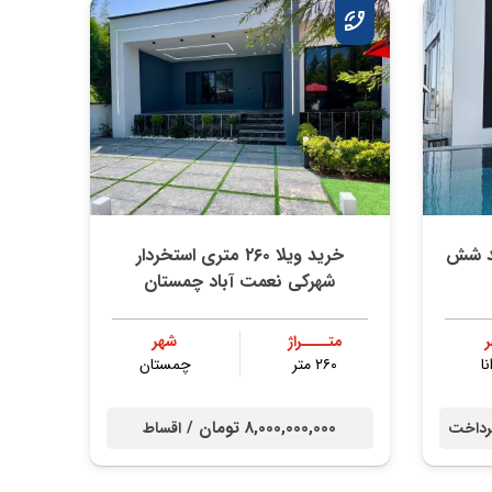
ند شش
خرید ویلا ۲۶۰ متری استخردار
شهرکی نعمت آباد چمستان
متــــراژ
شهر
نا
۲۶۰ متر
چمستان
8,000,000,000 تومان /
داخت
اقساط