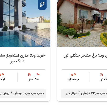
ویلا باغ مشجر جنگلی نور
خرید ویلا مدرن استخردار س
دانگ نور
ــراژ
شهر
متــــراژ
شهر
ر
چمستان
۳۰۰ متر
آپادا
23,000, تومان /
10,000,000,000 تومان /
مبلغ کل
پیش پر