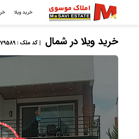
خرید ویلا
خری
خرید ویلا در شمال
| کد ملک : 79589