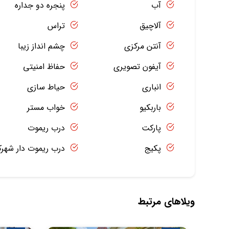
آب
پنجره دو جداره
آلاچیق
تراس
آنتن مرکزی
چشم انداز زیبا
آیفون تصویری
حفاظ امنیتی
انباری
حیاط سازی
باربکیو
خواب مستر
پارکت
درب ریموت
پکیج
درب ریموت دار شهر
ویلاهای مرتبط