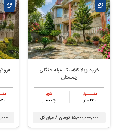
خرید ویلا کلاسیک مبله جنگلی
فروش 
چمستان
متــــراژ
شهر
متــ
250 متر
چمستان
۸۴۰ مت
15,000,000,000 تومان /
000,000
مبلغ کل