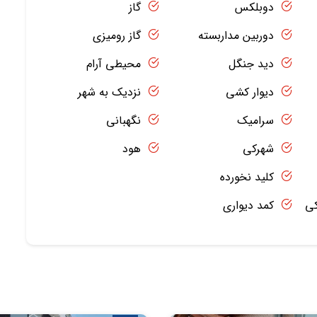
دوبلکس
گاز
دوربین مداربسته
گاز رومیزی
دید جنگل
محیطی آرام
دیوار کشی
نزدیک به شهر
سرامیک
نگهبانی
شهرکی
هود
کلید نخورده
کی
کمد دیواری