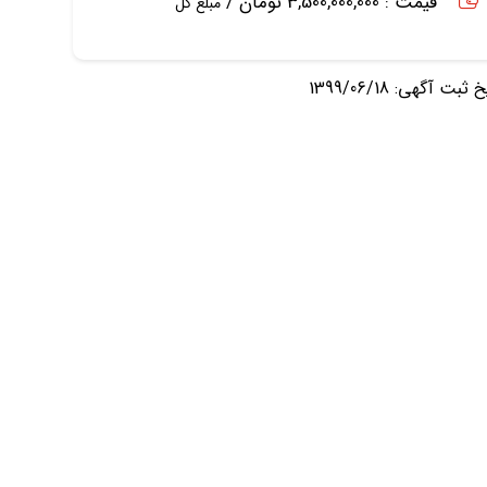
قیمت : 3,500,000,000 تومان /
مبلغ کل
ثبت آگهی: 1399/06/18