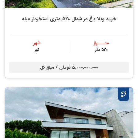
خرید ویلا باغ در شمال ۵۲۰ متری استخردار مبله
متــــراژ
شهر
۵۲۰ متر
نور
5,000,000,000 تومان /
مبلغ کل