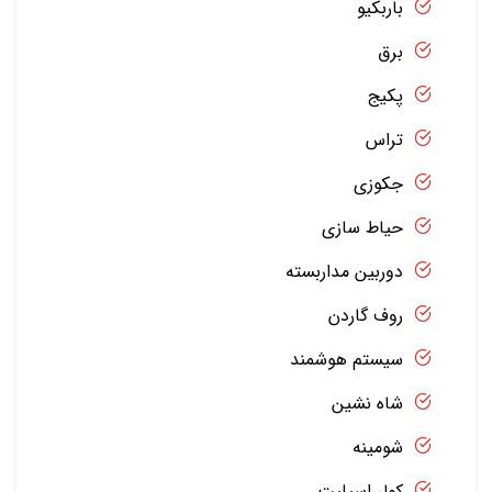
باربکیو
برق
پکیج
تراس
جکوزی
حیاط سازی
دوربین مداربسته
روف گاردن
سیستم هوشمند
شاه نشین
شومینه
کولر اسپلیت