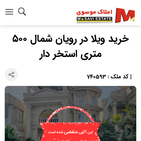
خرید ویلا در رویان شمال ۵۰۰
متری استخر دار
| کد ملک : 740593