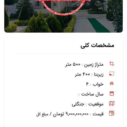
مشخصات کلی
متراژ زمین :
۵۰۰ متر
زیربنا :
۴۰۰ متر
خواب :
۴
سال ساخت :
موقعیت :
جنگلی
قیمت : 9,000,000,000 تومان /
مبلغ کل