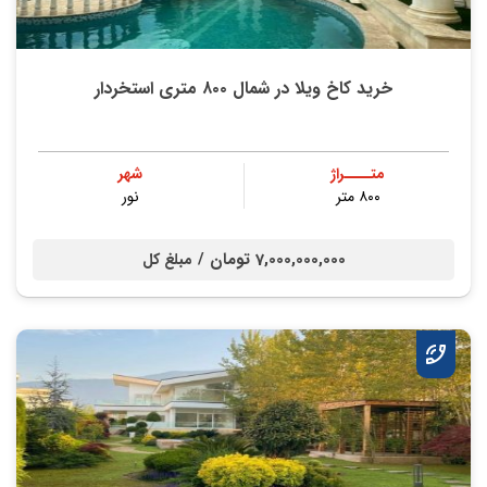
خرید کاخ ویلا در شمال ۸۰۰ متری استخردار
متــــراژ
شهر
۸۰۰ متر
نور
7,000,000,000 تومان /
مبلغ کل