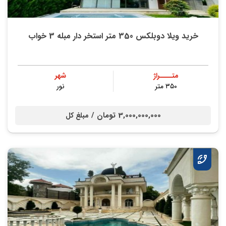
خرید ویلا دوبلکس 350 متر استخر دار مبله 3 خواب
متــــراژ
شهر
۳۵۰ متر
نور
3,000,000,000 تومان /
مبلغ کل