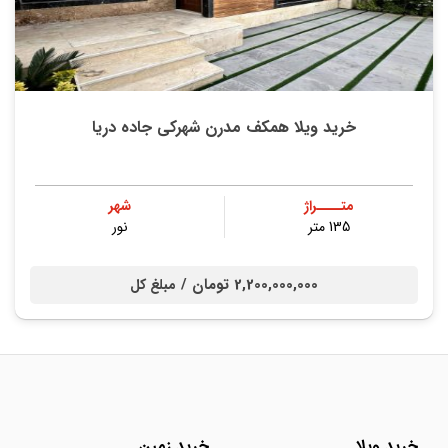
خرید ویلا همکف مدرن شهرکی جاده دریا
متــــراژ
شهر
135 متر
نور
2,200,000,000 تومان /
مبلغ کل
خرید ویلا
خرید زمین