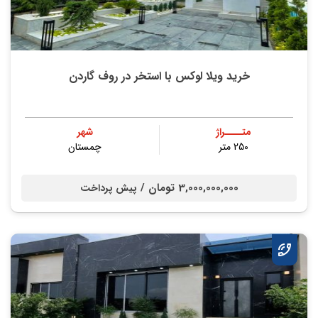
خرید ویلا لوکس با استخر در روف گاردن
متــــراژ
شهر
250 متر
چمستان
3,000,000,000 تومان /
پیش پرداخت