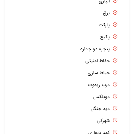
انباری
برق
پارکت
پکیج
پنجره دو جداره
حفاظ امنیتی
حیاط سازی
درب ریموت
دوبلکس
دید جنگل
شهرکی
کمد دیواری