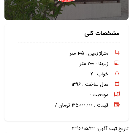
مشخصات کلی
متراژ زمین :
105 متر
زیربنا :
200 متر
خواب :
2
سال ساخت :
1396
موقعیت :
قیمت : 125,000,000 تومان /
تاریخ ثبت آگهی: 1396/05/23