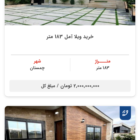
خرید ویلا آمل 183 متر
متــــراژ
شهر
183 متر
چمستان
2,000,000,000 تومان /
مبلغ کل