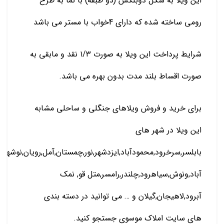
این ویلا به شکل دوبلکس (دو طبقه) با نما به طرح
رومی ساخته شده که دارای 4خواب با مستر می باشد
شرایط پرداخت این ویلا به صورت ۱/۳ نقد و مابقی به
صورت اقساط بلند مدت بدون بهره می باشد.
برای خرید و فروش ویلاهای جنگلی و ساحلی مشابه
این ویلا در شهر های
بابلسر,سرخرود,محمودآباد,ایزدشهر,نور,چمستان,آمل,رویان,نوشهر
آباد,ونوش,سیاهرود,چلندر,رامسر,متل قو, نمک
آبرود,لاهیجان,گیلان و … می توانید در دسته بندی
های سایت املاک موسوی جستجو کنید.