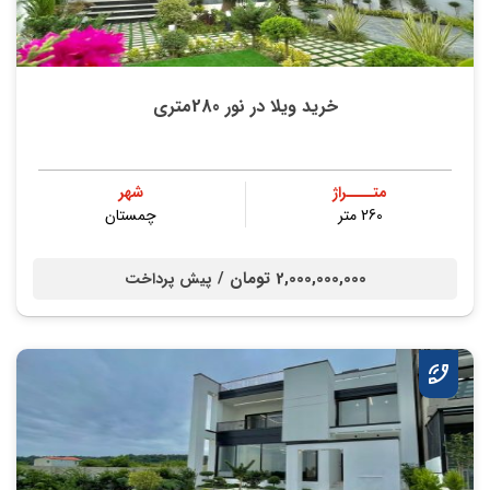
خرید ویلا در نور 280متری
متــــراژ
شهر
260 متر
چمستان
2,000,000,000 تومان /
پیش پرداخت