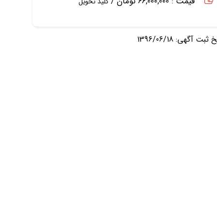
قیمت : 66,000,000 تومان /
کلید تحویل
ثبت آگهی: 1396/06/18