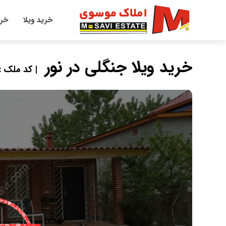
خرید ویلا
خری
خرید ویلا جنگلی در نور
| کد ملک : 662