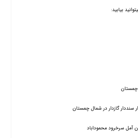
انید بیابید:
 چمستان
 سنددار گازدار در شمال چمستان
ن آمل سرخرود محموداباد