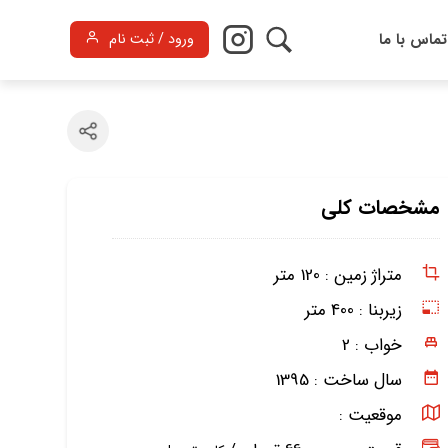
تماس با ما
ورود / ثبت نام
مشخصات کلی
متراژ زمین :
120 متر
زیربنا :
400 متر
خواب :
2
سال ساخت :
1395
موقعیت :