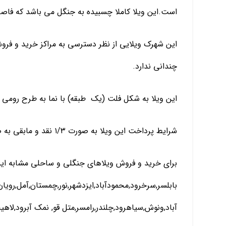
است.این ویلا کاملا چسبیده به جنگل می باشد که فاصله آن تا دریا حد
این شهرک ویلایی از نظر دسترسی به مراکز خرید و فرو
چندانی ندارد.
این ویلا به شکل فلت (یک طبقه) با نما به طرح رومی ساخته شده که دار
شرایط پرداخت این ویلا به صورت ۱/۳ نقد و مابقی به صورت اقساط بلند مدت بدون بهره می باشد.
برای خرید و فروش ویلاهای جنگلی و ساحلی مشابه این
بابلسر,سرخرود,محمودآباد,ایزدشهر,نور,چمستان,آمل,روی
آباد,ونوش,سیاهرود,چلندر,رامسر,متل قو, نمک آبرود,لاه