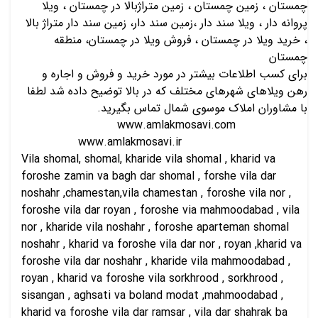
چمستان ، زمین چمستان ، زمین متراژبالا در چمستان ، ویلا
پروانه دار ، ویلا سند دار ،زمین سند دار، زمین سند دار متراژ بالا
، خرید ویلا در چمستان ، فروش ویلا در چمستان، منطقه
چمستان
برای کسب اطلاعات بیشتر در مورد خرید و فروش و اجاره و
رهن ویلاهای شهرهای مختلف که در بالا توضیح داده شد لطفا
با مشاوران املاک موسوی شمال تماس بگیرید.
www.amlakmosavi.com
www.amlakmosavi.ir
Vila shomal, shomal, kharide vila shomal , kharid va
foroshe zamin va bagh dar shomal , forshe vila dar
noshahr ,chamestan,vila chamestan , foroshe vila nor ,
foroshe vila dar royan , foroshe via mahmoodabad , vila
nor , kharide vila noshahr , foroshe aparteman shomal
noshahr , kharid va foroshe vila dar nor , royan ,kharid va
foroshe vila dar noshahr , kharide vila mahmoodabad ,
royan , kharid va foroshe vila sorkhrood , sorkhrood ,
sisangan , aghsati va boland modat ,mahmoodabad ,
kharid va foroshe vila dar ramsar , vila dar shahrak ba