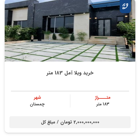
خرید ویلا آمل 183 متر
متــــراژ
شهر
183 متر
چمستان
2,000,000,000 تومان /
مبلغ کل