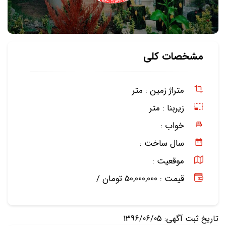
مشخصات کلی
متراژ زمین :
متر
زیربنا :
متر
خواب :
سال ساخت :
موقعیت :
قیمت : 50,000,000 تومان /
تاریخ ثبت آگهی: 1396/06/05