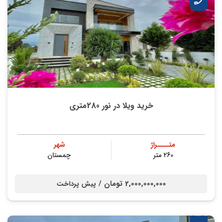
خرید ویلا در نور 280متری
متــــراژ
شهر
260 متر
چمستان
2,000,000,000 تومان /
پیش پرداخت