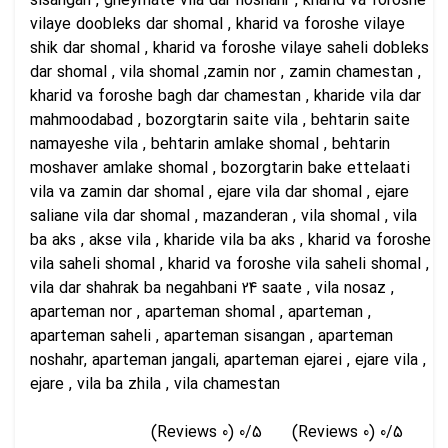
sisangan , gheymate vila dar noshahr , kharid va foroshe
vilaye doobleks dar shomal , kharid va foroshe vilaye
shik dar shomal , kharid va foroshe vilaye saheli dobleks
dar shomal , vila shomal ,zamin nor , zamin chamestan ,
kharid va foroshe bagh dar chamestan , kharide vila dar
mahmoodabad , bozorgtarin saite vila , behtarin saite
namayeshe vila , behtarin amlake shomal , behtarin
moshaver amlake shomal , bozorgtarin bake ettelaati
vila va zamin dar shomal , ejare vila dar shomal , ejare
saliane vila dar shomal , mazanderan , vila shomal , vila
ba aks , akse vila , kharide vila ba aks , kharid va foroshe
vila saheli shomal , kharid va foroshe vila saheli shomal ,
vila dar shahrak ba negahbani 24 saate , vila nosaz ,
aparteman nor , aparteman shomal , aparteman ,
aparteman saheli , aparteman sisangan , aparteman
noshahr, aparteman jangali, aparteman ejarei , ejare vila ,
ejare , vila ba zhila , vila chamestan
(0 Reviews)
0/5
(0 Reviews)
0/5