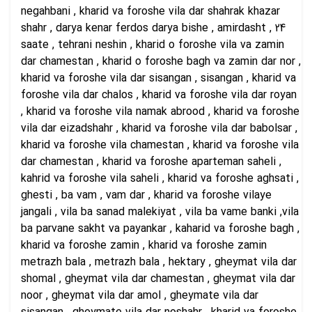
negahbani , kharid va foroshe vila dar shahrak khazar
shahr , darya kenar ferdos darya bishe , amirdasht , 24
saate , tehrani neshin , kharid o foroshe vila va zamin
dar chamestan , kharid o foroshe bagh va zamin dar nor ,
kharid va foroshe vila dar sisangan , sisangan , kharid va
foroshe vila dar chalos , kharid va foroshe vila dar royan
, kharid va foroshe vila namak abrood , kharid va foroshe
vila dar eizadshahr , kharid va foroshe vila dar babolsar ,
kharid va foroshe vila chamestan , kharid va foroshe vila
dar chamestan , kharid va foroshe aparteman saheli ,
kahrid va foroshe vila saheli , kharid va foroshe aghsati ,
ghesti , ba vam , vam dar , kharid va foroshe vilaye
jangali , vila ba sanad malekiyat , vila ba vame banki ,vila
ba parvane sakht va payankar , kaharid va foroshe bagh ,
kharid va foroshe zamin , kharid va foroshe zamin
metrazh bala , metrazh bala , hektary , gheymat vila dar
shomal , gheymat vila dar chamestan , gheymat vila dar
noor , gheymat vila dar amol , gheymate vila dar