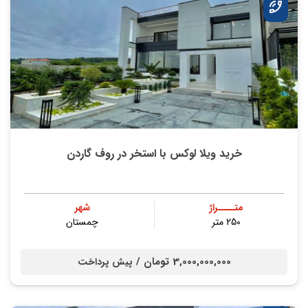
خرید ویلا لوکس با استخر در روف گاردن
متــــراژ
شهر
250 متر
چمستان
3,000,000,000 تومان /
پیش پرداخت