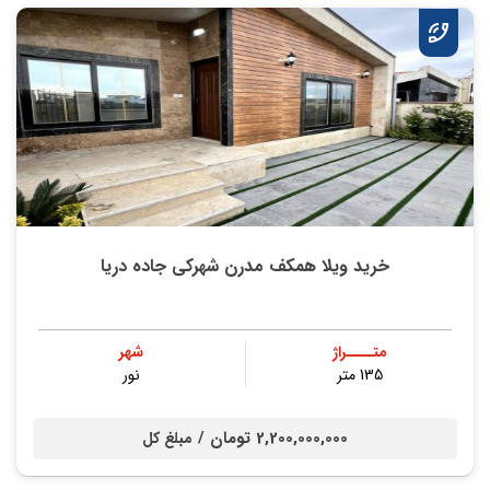
خرید ویلا همکف مدرن شهرکی جاده دریا
متــــراژ
شهر
135 متر
نور
2,200,000,000 تومان /
مبلغ کل