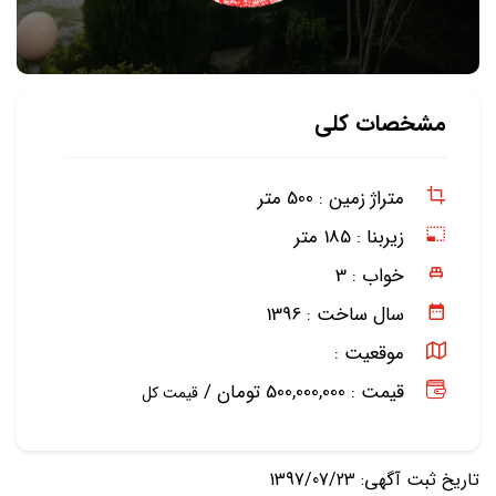
مشخصات کلی
متراژ زمین :
500 متر
زیربنا :
185 متر
خواب :
3
سال ساخت :
1396
موقعیت :
قیمت : 500,000,000 تومان /
قیمت کل
تاریخ ثبت آگهی: 1397/07/23