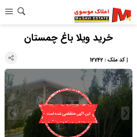
خرید ویلا باغ چمستان
| کد ملک : 12742