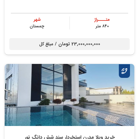
متــــراژ
شهر
۸۴۰ متر
چمستان
23,000,000,000 تومان /
مبلغ کل
خرید ویلا مدرن استخردار سند شش دانگ نور