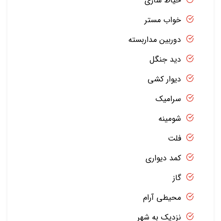
حیاط سازی
خواب مستر
دوربین مداربسته
دید جنگل
دیوار کشی
سرامیک
شومینه
فلت
کمد دیواری
گاز
محیطی آرام
نزدیک به شهر