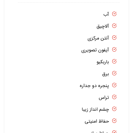
آب
آلاچیق
آنتن مرکزی
آیفون تصویری
باربکیو
برق
پنجره دو جداره
تراس
چشم انداز زیبا
حفاظ امنیتی