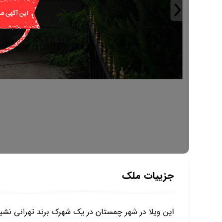
جزییات ملک