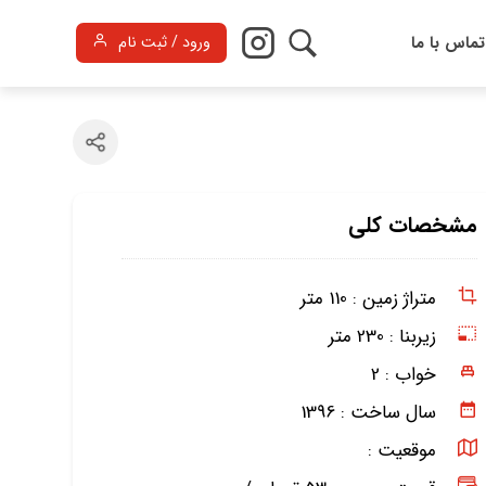
تماس با ما
ورود / ثبت نام
مشخصات کلی
متراژ زمین :
110 متر
زیربنا :
230 متر
خواب :
2
سال ساخت :
1396
موقعیت :