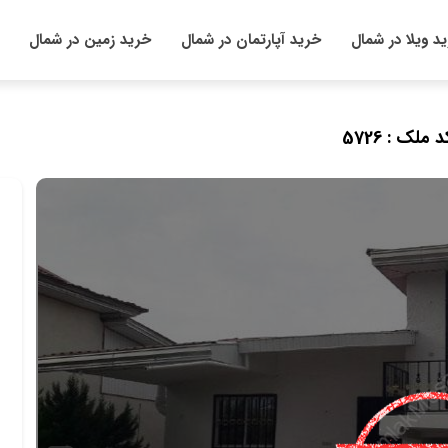
د ویلا در شمال
خرید آپارتمان در شمال
خرید زمین در شمال
د ملک : 5726