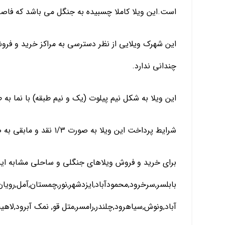
است.این ویلا کاملا چسبیده به جنگل می باشد که فاصله آن تا دریا ح
این شهرک ویلایی از نظر دسترسی به مراکز خرید و فرو
چندانی ندارد.
این ویلا به شکل نیم پیلوت (یک و نیم طبقه) با نما به طرح مدر ساخته
شرایط پرداخت این ویلا به صورت ۱/۳ نقد و مابقی به صورت اقساط بلند مدت بدون بهره می باشد.
برای خرید و فروش ویلاهای جنگلی و ساحلی مشابه این
بابلسر,سرخرود,محمودآباد,ایزدشهر,نور,چمستان,آمل,روی
آباد,ونوش,سیاهرود,چلندر,رامسر,متل قو, نمک آبرود,لاه