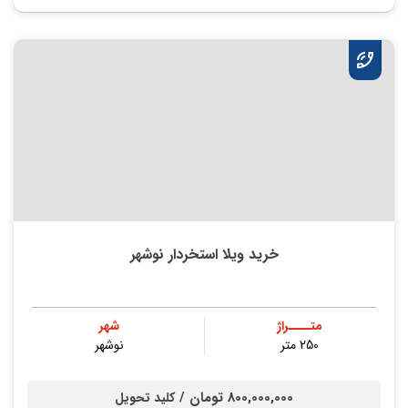
خرید ویلا استخردار نوشهر
متــــراژ
شهر
250 متر
نوشهر
800,000,000 تومان /
کلید تحویل