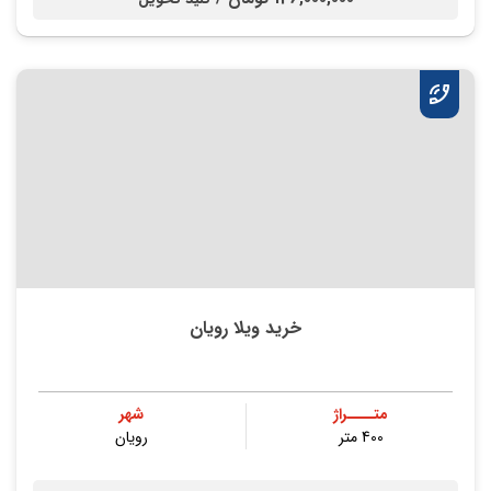
خرید ویلا رویان
متــــراژ
شهر
400 متر
رویان