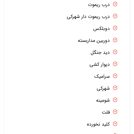
درب ریموت
درب ریموت دار شهرکی
دوبلکس
دوربین مداربسته
دید جنگل
دیوار کشی
سرامیک
شهرکی
شومینه
فلت
کلید نخورده