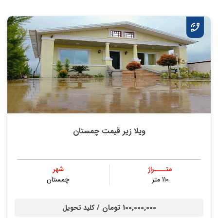
ویلا زیر قیمت چمستان
متــــراژ
شهر
110 متر
چمستان
100,000,000 تومان /
کلید تحویل