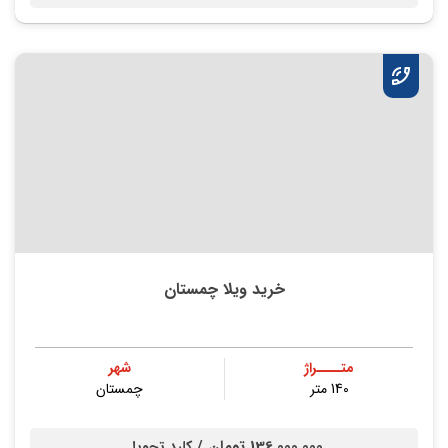
خرید ویلا چمستان
متــــراژ
شهر
140 متر
چمستان
136,000,000 تومان /
کلید تحویل