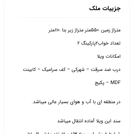
جزییات ملک
متراژ زمین :550متر متراژ زیر بنا :110متر
تعداد خواب2پارکینگ 2
امکانات ویلا
درب ضد سرقت – شهرکی – کف سرامیک – کابینت
MDF – پکیج
در منطقه ای با آب و هوای بسیار عالی میباشد.
سند این ویلا آماده انتقال میباشد