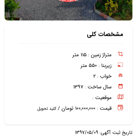
مشخصات کلی
متراژ زمین :
115 متر
زیربنا :
550 متر
خواب :
2
سال ساخت :
1397
موقعیت :
قیمت : 100,000,000 تومان /
کلید تحویل
تاریخ ثبت آگهی: 1397/05/09