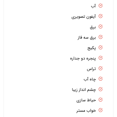
آب
آیفون تصویری
برق
برق سه فاز
پکیج
پنجره دو جداره
تراس
چاه آب
چشم انداز زیبا
حیاط سازی
خواب مستر