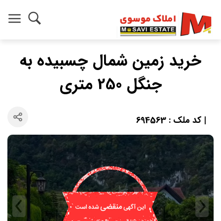
خرید زمین شمال چسبیده به
جنگل 250 متری
| کد ملک : 694563