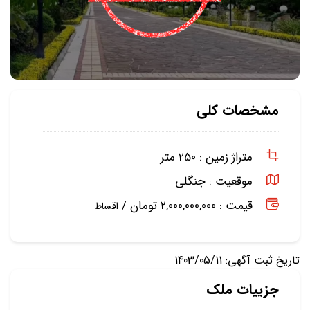
مشخصات کلی
متراژ زمین :
250 متر
موقعیت :
جنگلی
قیمت : 2,000,000,000 تومان /
اقساط
تاریخ ثبت آگهی: 1403/05/11
جزییات ملک