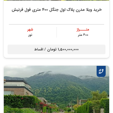
خرید ویلا مدرن پلاک اول جنگل 400 متری فول فرنیش
متــــراژ
شهر
۴۰۰ متر
نور
1,500,000,000 تومان /
اقساط