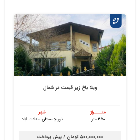
ویلا باغ زیر قیمت در شمال
متــــراژ
شهر
350 متر
نور چمستان سعادت اباد
500,000,000 تومان /
پیش پرداخت