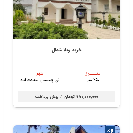
خرید ویلا شمال
متــــراژ
شهر
250 متر
نور چمستان سعادت اباد
950,000,000 تومان /
پیش پرداخت