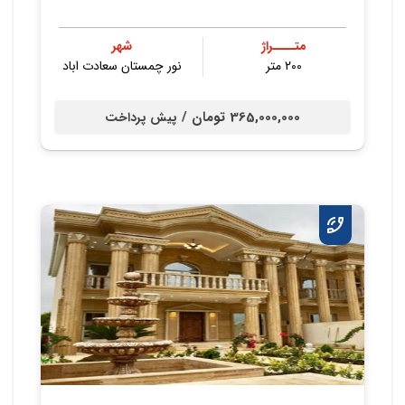
متــــراژ
شهر
200 متر
نور چمستان سعادت اباد
365,000,000 تومان /
پیش پرداخت