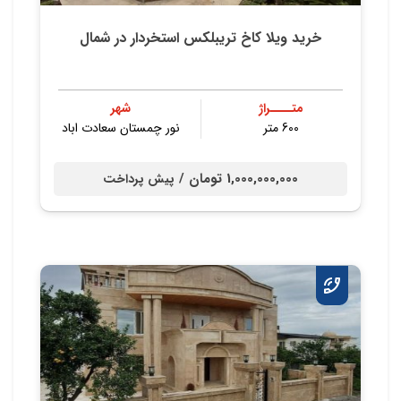
خرید ویلا کاخ تریبلکس استخردار در شمال
متــــراژ
شهر
600 متر
نور چمستان سعادت اباد
1,000,000,000 تومان /
پیش پرداخت