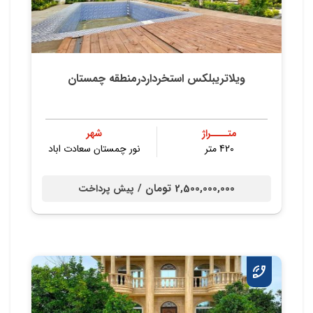
ویلاتریبلکس استخرداردرمنطقه چمستان
متــــراژ
شهر
420 متر
نور چمستان سعادت اباد
2,500,000,000 تومان /
پیش پرداخت