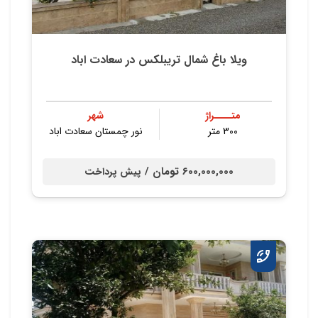
ویلا باغ شمال تریبلکس در سعادت اباد
متــــراژ
شهر
300 متر
نور چمستان سعادت اباد
600,000,000 تومان /
پیش پرداخت