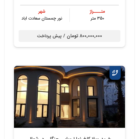
متــــراژ
شهر
350 متر
نور چمستان سعادت اباد
800,000,000 تومان /
پیش پرداخت