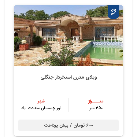
ویلای مدرن استخردار جنگلی
متــــراژ
شهر
350 متر
نور چمستان سعادت اباد
600 تومان /
پیش پرداخت