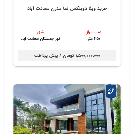
خرید ویلا دوبلکس نما مدرن سعادت آباد
متــــراژ
شهر
450 متر
نور چمستان سعادت اباد
1,500,000,000 تومان /
پیش پرداخت