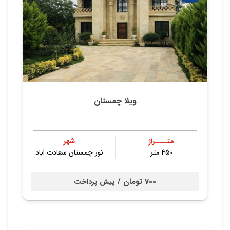
ویلا چمستان
متــــراژ
شهر
450 متر
نور چمستان سعادت اباد
700 تومان /
پیش پرداخت