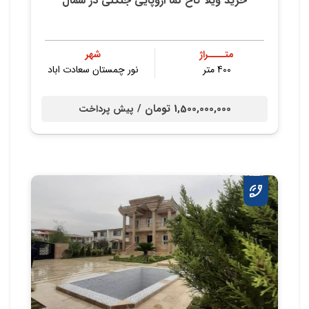
خرید ویلا کاخ نما اروپایی جنگلی در شمال
متــــراژ
شهر
400 متر
نور چمستان سعادت اباد
1,500,000,000 تومان /
پیش پرداخت