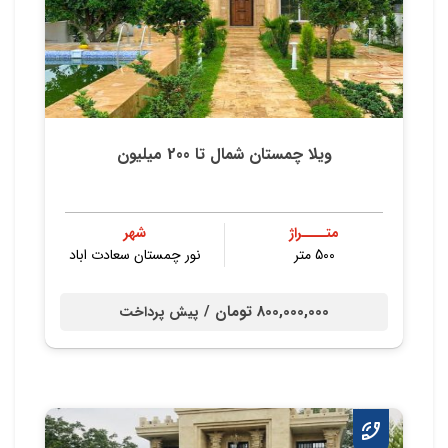
ویلا چمستان شمال تا 200 میلیون
متــــراژ
شهر
500 متر
نور چمستان سعادت اباد
800,000,000 تومان /
پیش پرداخت