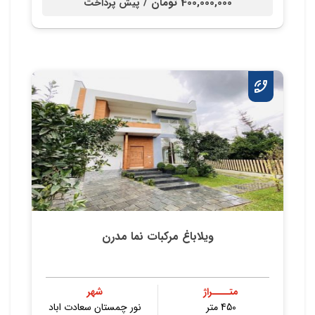
400,000,000 تومان /
پیش پرداخت
ویلاباغ مرکبات نما مدرن
متــــراژ
شهر
450 متر
نور چمستان سعادت اباد