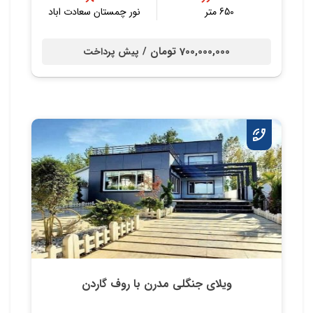
650 متر
نور چمستان سعادت اباد
700,000,000 تومان /
پیش پرداخت
ویلای جنگلی مدرن با روف گاردن