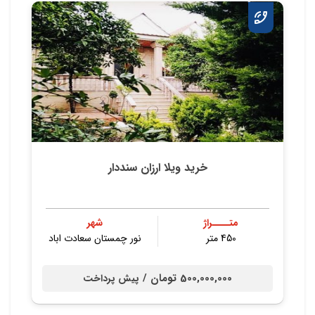
خرید ویلا ارزان سنددار
متــــراژ
شهر
450 متر
نور چمستان سعادت اباد
500,000,000 تومان /
پیش پرداخت