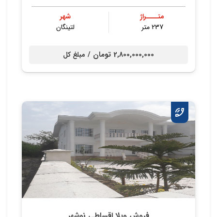
متــــراژ
شهر
237 متر
لتینگان
2,800,000,000 تومان /
مبلغ کل
فروش ویلا اقساطی نوشهر