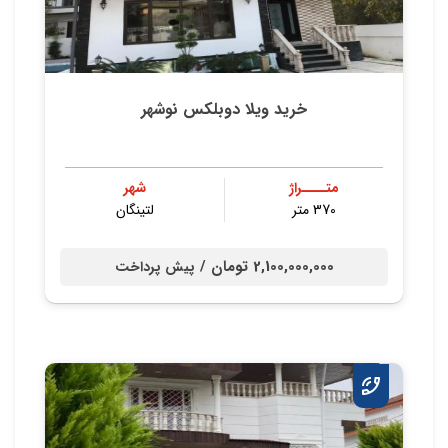
خرید ویلا دوبلکس نوشهر
متــــراژ
شهر
370 متر
لتینگان
2,100,000,000 تومان /
پیش پرداخت