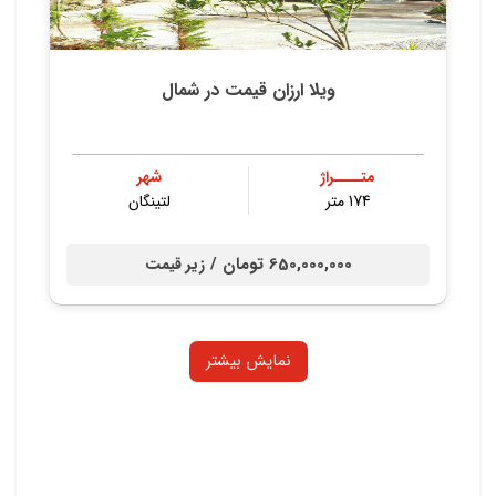
ویلا ارزان قیمت در شمال
متــــراژ
شهر
174 متر
لتینگان
650,000,000 تومان /
زیر قیمت
نمایش بیشتر