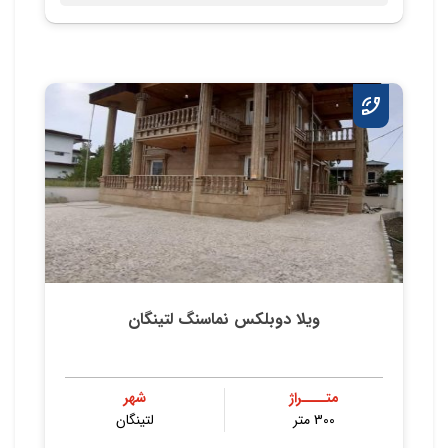
ویلا دوبلکس نماسنگ لتینگان
متــــراژ
شهر
300 متر
لتینگان