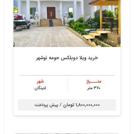
خرید ویلا دوبلکس حومه نوشهر
متــــراژ
شهر
370 متر
لتینگان
1,800,000,000 تومان /
پیش پرداخت