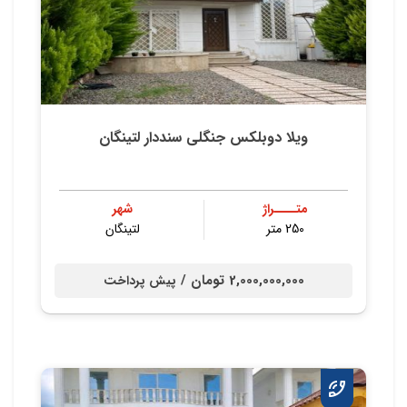
ویلا دوبلکس جنگلی سنددار لتینگان
متــــراژ
شهر
250 متر
لتینگان
2,000,000,000 تومان /
پیش پرداخت