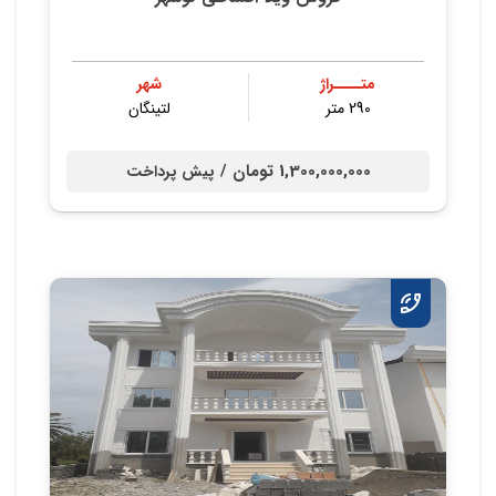
متــــراژ
شهر
290 متر
لتینگان
1,300,000,000 تومان /
پیش پرداخت