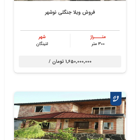
فروش ویلا جنگلی نوشهر
متــــراژ
شهر
300 متر
لتینگان
1,650,000,000 تومان /