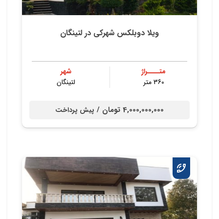
ویلا دوبلکس شهركی در لتینگان
متــــراژ
شهر
360 متر
لتینگان
4,000,000,000 تومان /
پیش پرداخت