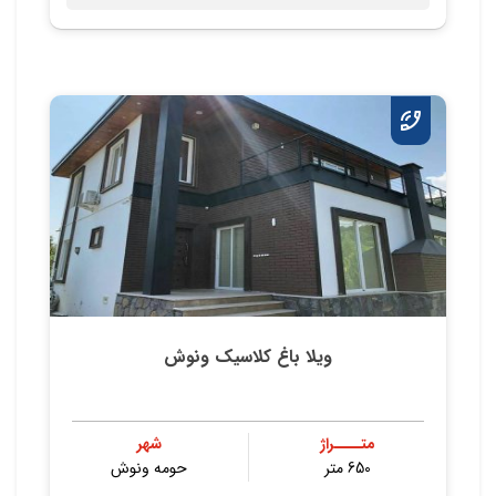
ویلا باغ کلاسیک ونوش
متــــراژ
شهر
650 متر
حومه ونوش