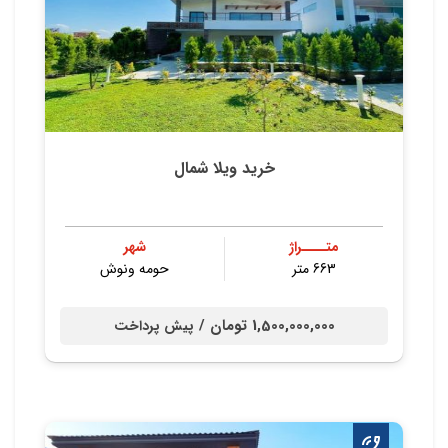
خرید ویلا شمال
متــــراژ
شهر
663 متر
حومه ونوش
1,500,000,000 تومان /
پیش پرداخت