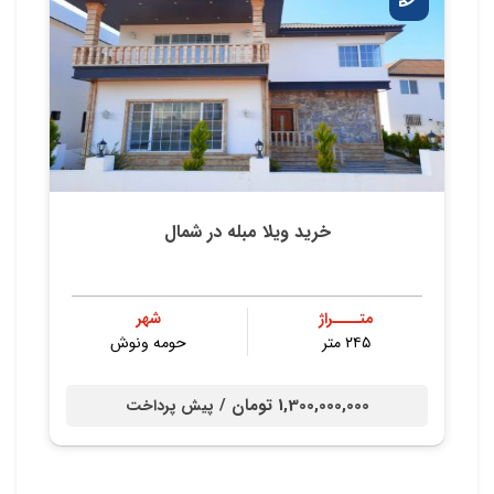
خرید ویلا مبله در شمال
متــــراژ
شهر
۲۴۵ متر
حومه ونوش
1,300,000,000 تومان /
پیش پرداخت