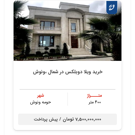
خرید ویلا دوبلکس در شمال ،ونوش
متــــراژ
شهر
400 متر
حومه ونوش
7,500,000,000 تومان /
پیش پرداخت