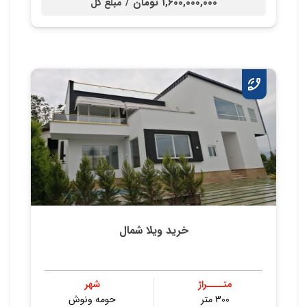
1,600,000,000 تومان /
مبلغ کل
خرید ویلا شمال
متــــراژ
شهر
300 متر
حومه ونوش