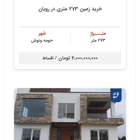
خرید زمین 273 متری در رویان
متــــراژ
شهر
273 متر
حومه ونوش
4,000,000,000 تومان /
اقساط