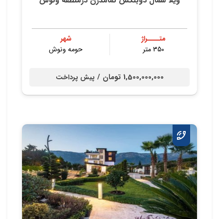
ویلا شمال دوبلکس نمامدرن درمنطقه ونوش
متــــراژ
شهر
350 متر
حومه ونوش
1,500,000,000 تومان /
پیش پرداخت