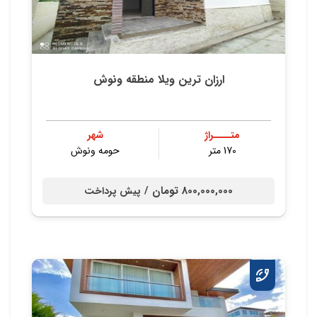
ارزان ترین ویلا منطقه ونوش
متــــراژ
شهر
170 متر
حومه ونوش
800,000,000 تومان /
پیش پرداخت