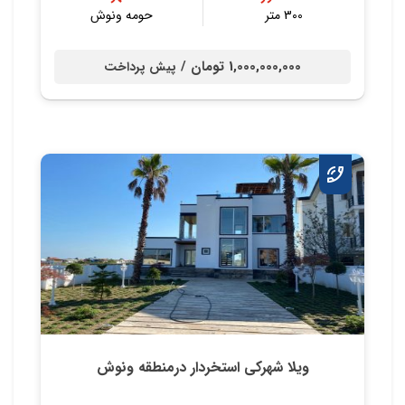
300 متر
حومه ونوش
1,000,000,000 تومان /
پیش پرداخت
ویلا شهرکی استخردار درمنطقه ونوش