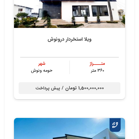
ویلا استخردار درونوش
متــــراژ
شهر
360 متر
حومه ونوش
1,500,000,000 تومان /
پیش پرداخت