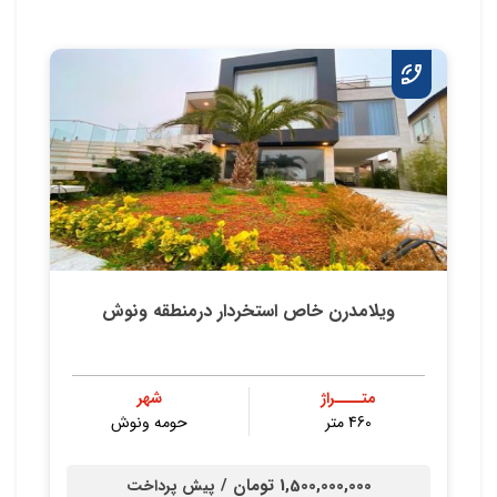
ویلامدرن خاص استخردار درمنطقه ونوش
متــــراژ
شهر
460 متر
حومه ونوش
1,500,000,000 تومان /
پیش پرداخت