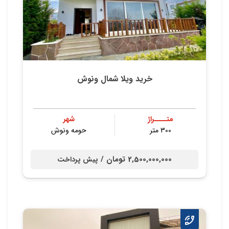
خرید ویلا شمال ونوش
متــــراژ
شهر
300 متر
حومه ونوش
2,500,000,000 تومان /
پیش پرداخت