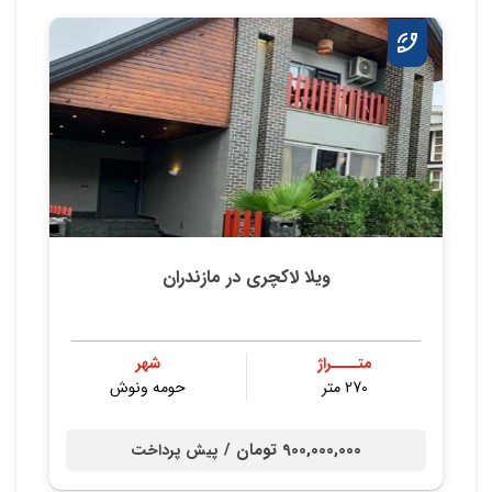
ویلا لاکچری در مازندران
متــــراژ
شهر
270 متر
حومه ونوش
900,000,000 تومان /
پیش پرداخت