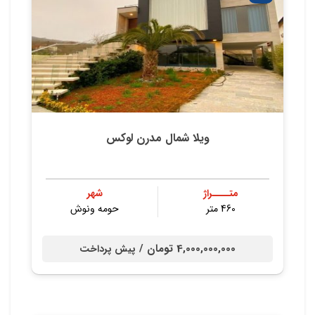
ویلا شمال مدرن لوکس
متــــراژ
شهر
460 متر
حومه ونوش
4,000,000,000 تومان /
پیش پرداخت