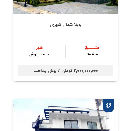
ویلا شمال شهری
متــــراژ
شهر
500 متر
حومه ونوش
2,000,000,000 تومان /
پیش پرداخت