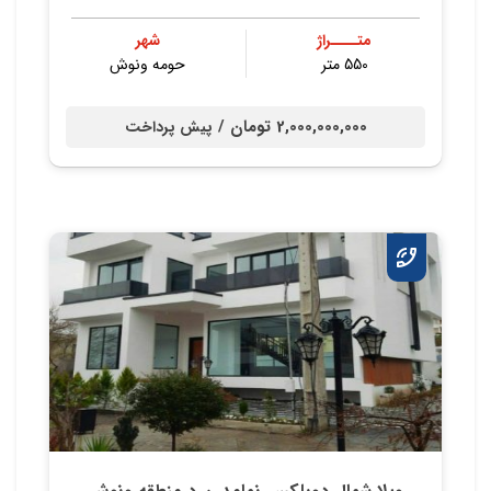
متــــراژ
شهر
550 متر
حومه ونوش
2,000,000,000 تومان /
پیش پرداخت