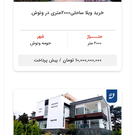
خرید ویلا ساحلی2000متری در ونوش
متــــراژ
شهر
۲۰۰۰ متر
حومه ونوش
10,000,000,000 تومان /
پیش پرداخت