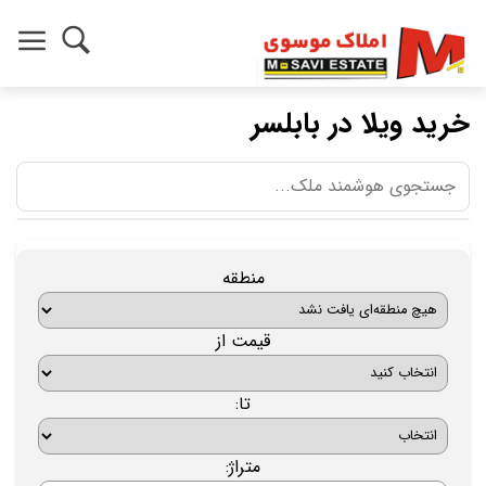
خرید ویلا در بابلسر
منطقه
قیمت از
تا:
متراژ: