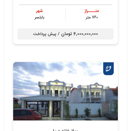
متــــراژ
شهر
760 متر
بابلسر
4,000,000,000 تومان /
پیش پرداخت