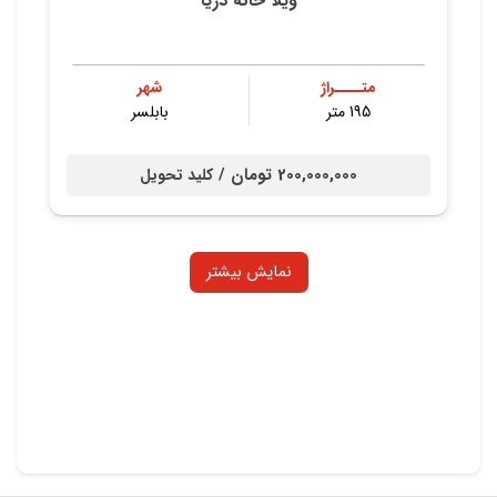
ویلا خانه دریا
متــــراژ
شهر
195 متر
بابلسر
200,000,000 تومان /
کلید تحویل
نمایش بیشتر