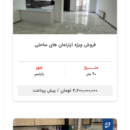
فروش ویژه آپارتمان های ساحلی
متــــراژ
شهر
۹۰ متر
بابلسر
3,600,000,000 تومان /
پیش پرداخت