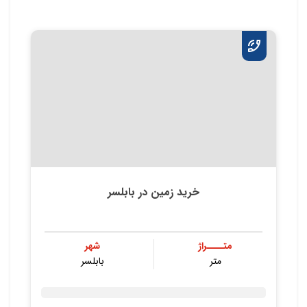
خرید زمین در بابلسر
متــــراژ
شهر
متر
بابلسر