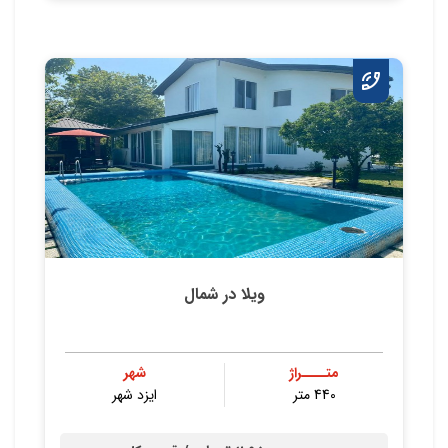
ویلا در شمال
متــــراژ
شهر
440 متر
ایزد شهر