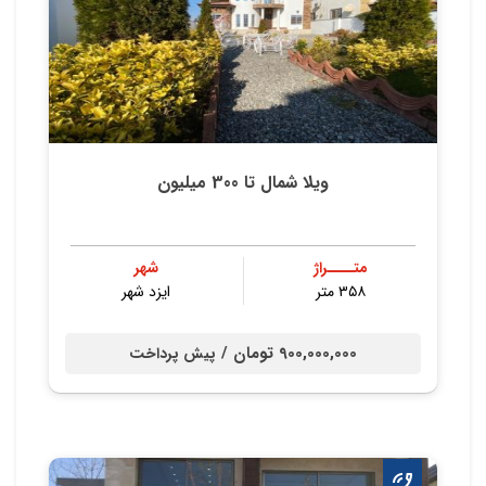
ویلا شمال تا 300 میلیون
متــــراژ
شهر
۳۵۸ متر
ایزد شهر
900,000,000 تومان /
پیش پرداخت