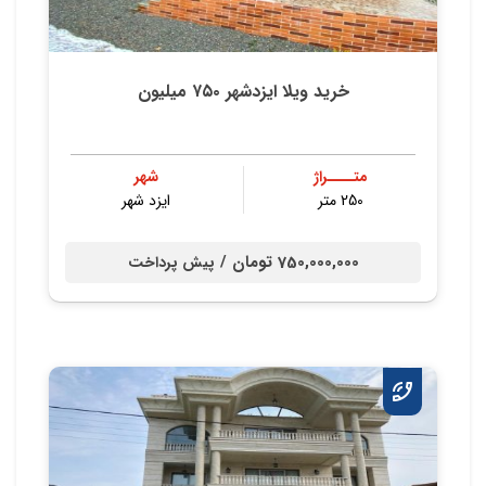
خرید ویلا ایزدشهر ۷۵۰ میلیون
متــــراژ
شهر
250 متر
ایزد شهر
750,000,000 تومان /
پیش پرداخت