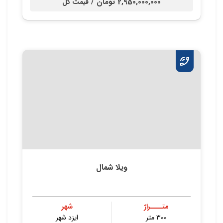
2,950,000,000 تومان /
قیمت کل
ویلا شمال
متــــراژ
شهر
300 متر
ایزد شهر