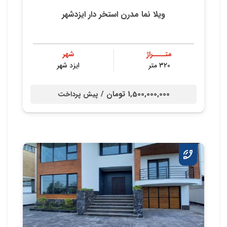
ویلا نما مدرن استخر دار ایزدشهر
متــــراژ
شهر
320 متر
ایزد شهر
1,500,000,000 تومان /
پیش پرداخت