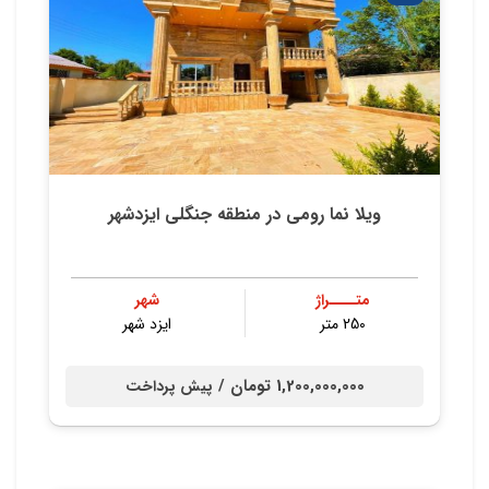
ویلا نما رومي در منطقه جنگلي ایزدشهر
متــــراژ
شهر
250 متر
ایزد شهر
1,200,000,000 تومان /
پیش پرداخت