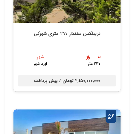
تریبلکس سنددار 270 متری شهرکی
متــــراژ
شهر
230 متر
ایزد شهر
2,150,000,000 تومان /
پیش پرداخت