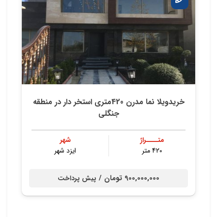
خریدویلا نما مدرن 420متری استخر دار در منطقه
جنگلی
متــــراژ
شهر
420 متر
ایزد شهر
900,000,000 تومان /
پیش پرداخت