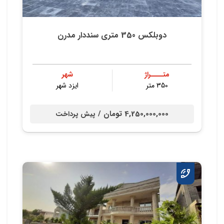
دوبلکس 350 متری سنددار مدرن
متــــراژ
شهر
350 متر
ایزد شهر
4,250,000,000 تومان /
پیش پرداخت