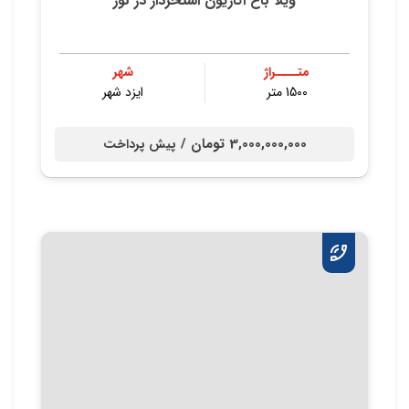
ویلا باغ اکازیون استخردار در نور
متــــراژ
شهر
1500 متر
ایزد شهر
3,000,000,000 تومان /
پیش پرداخت