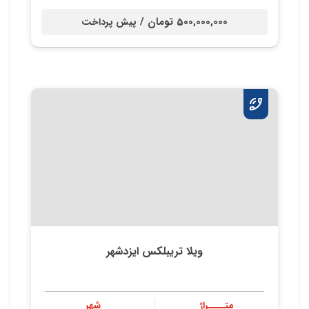
500,000,000 تومان /
پیش پرداخت
ویلا تریبلکس ایزدشهر
متــــراژ
شهر