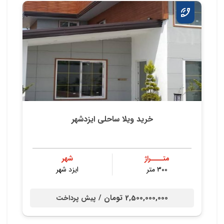
خرید ویلا ساحلی ایزدشهر
متــــراژ
شهر
300 متر
ایزد شهر
2,500,000,000 تومان /
پیش پرداخت