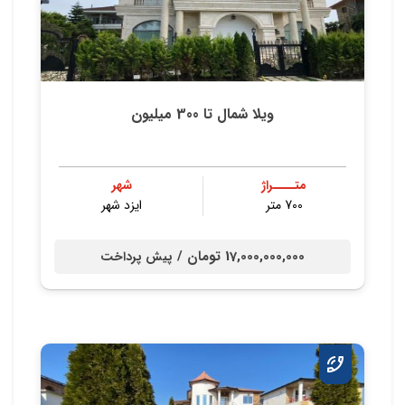
ویلا شمال تا 300 میلیون
متــــراژ
شهر
700 متر
ایزد شهر
17,000,000,000 تومان /
پیش پرداخت