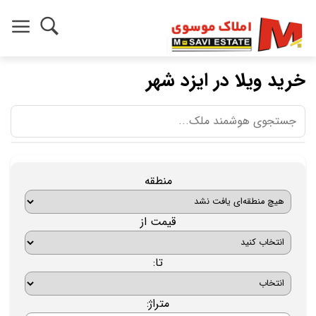
خرید ویلا در ایزد شهر
منطقه
قیمت از
تا:
متراژ: