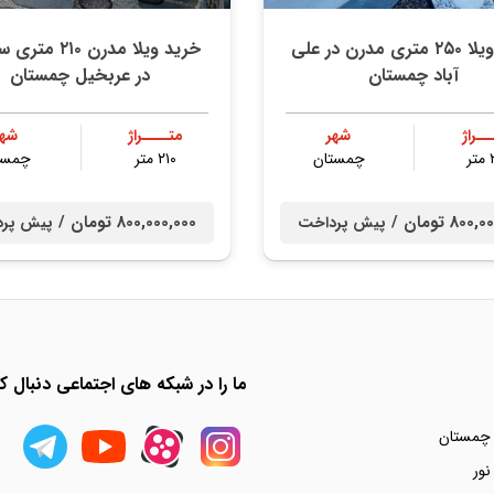
خرید ویلا ۲۵۰ متری مدرن در علی
خرید ویلا مدرن ۲۱۰ 
آباد چمستان
در عربخیل چمستان
ــراژ
شهر
متــــراژ
شهر
ر
چمستان
۲۱۰ متر
چمست
80 تومان /
800,000,000 تومان /
پیش پرداخت
پیش پر
ما را در شبکه های اجتماعی دنبال کن
 چمستان
نور