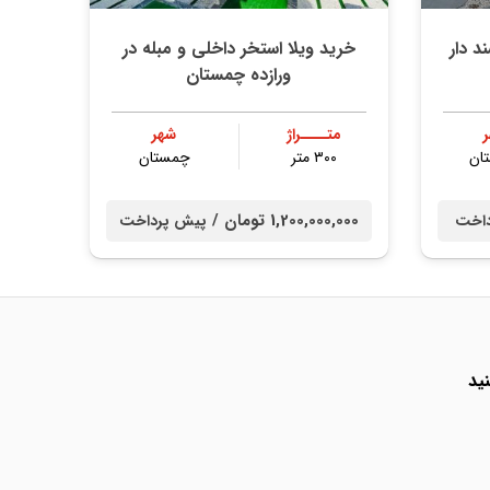
متری سند دار
خرید ویلا استخر داخلی و مبله در
ورازده چمستان
متــــراژ
شهر
ان
۳۰۰ متر
چمستان
1,200,000,000 تومان /
داخت
پیش پرداخت
ید