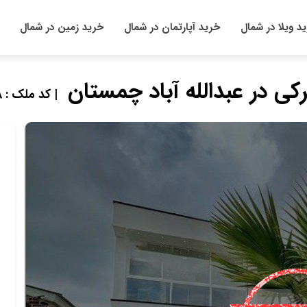
د ویلا در شمال
خرید آپارتمان در شمال
خرید زمین در شمال
| کد ملک : 847328